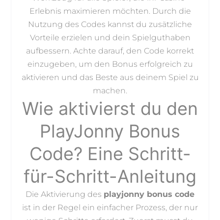
Erlebnis maximieren möchten. Durch die
Nutzung des Codes kannst du zusätzliche
Vorteile erzielen und dein Spielguthaben
aufbessern. Achte darauf, den Code korrekt
einzugeben, um den Bonus erfolgreich zu
aktivieren und das Beste aus deinem Spiel zu
machen.
Wie aktivierst du den
PlayJonny Bonus
Code? Eine Schritt-
für-Schritt-Anleitung
Die Aktivierung des
playjonny bonus code
ist in der Regel ein einfacher Prozess, der nur