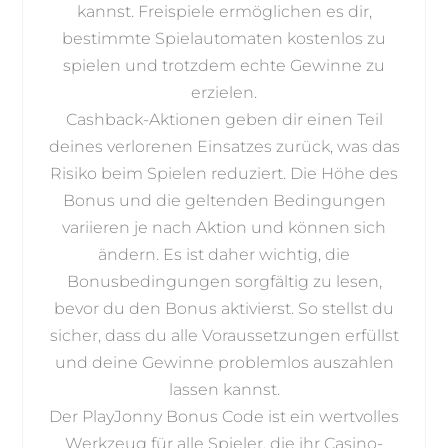
kannst. Freispiele ermöglichen es dir,
bestimmte Spielautomaten kostenlos zu
spielen und trotzdem echte Gewinne zu
erzielen.
Cashback-Aktionen geben dir einen Teil
deines verlorenen Einsatzes zurück, was das
Risiko beim Spielen reduziert. Die Höhe des
Bonus und die geltenden Bedingungen
variieren je nach Aktion und können sich
ändern. Es ist daher wichtig, die
Bonusbedingungen sorgfältig zu lesen,
bevor du den Bonus aktivierst. So stellst du
sicher, dass du alle Voraussetzungen erfüllst
und deine Gewinne problemlos auszahlen
lassen kannst.
Der PlayJonny Bonus Code ist ein wertvolles
Werkzeug für alle Spieler, die ihr Casino-