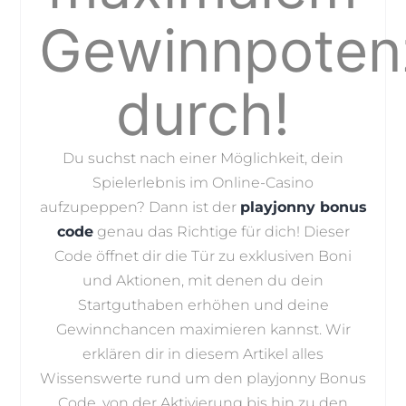
Gewinnpotenz
durch!
Du suchst nach einer Möglichkeit, dein
Spielerlebnis im Online-Casino
aufzupeppen? Dann ist der
playjonny bonus
code
genau das Richtige für dich! Dieser
Code öffnet dir die Tür zu exklusiven Boni
und Aktionen, mit denen du dein
Startguthaben erhöhen und deine
Gewinnchancen maximieren kannst. Wir
erklären dir in diesem Artikel alles
Wissenswerte rund um den playjonny Bonus
Code, von der Aktivierung bis hin zu den