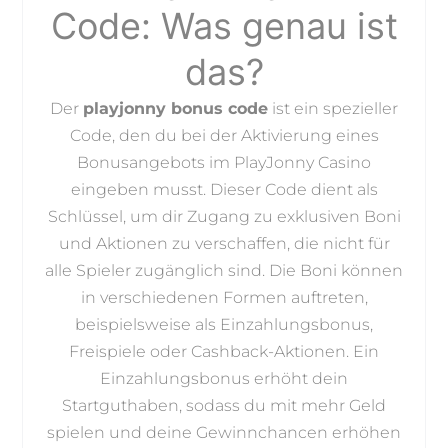
Code: Was genau ist
das?
Der
playjonny bonus code
ist ein spezieller
Code, den du bei der Aktivierung eines
Bonusangebots im PlayJonny Casino
eingeben musst. Dieser Code dient als
Schlüssel, um dir Zugang zu exklusiven Boni
und Aktionen zu verschaffen, die nicht für
alle Spieler zugänglich sind. Die Boni können
in verschiedenen Formen auftreten,
beispielsweise als Einzahlungsbonus,
Freispiele oder Cashback-Aktionen. Ein
Einzahlungsbonus erhöht dein
Startguthaben, sodass du mit mehr Geld
spielen und deine Gewinnchancen erhöhen