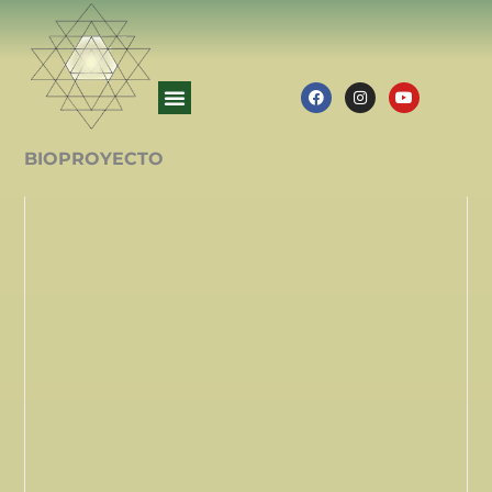
BIOPROYECTO