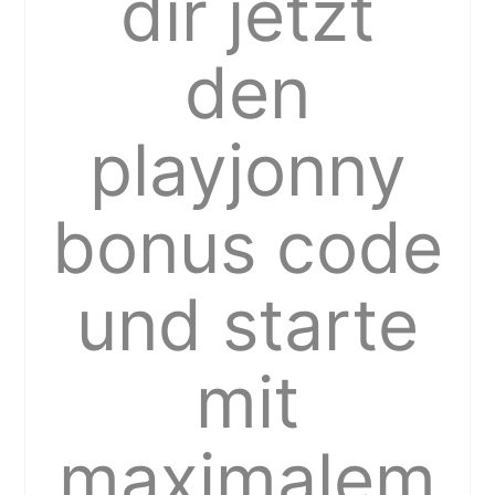
dir jetzt
den
playjonny
bonus code
und starte
mit
maximalem