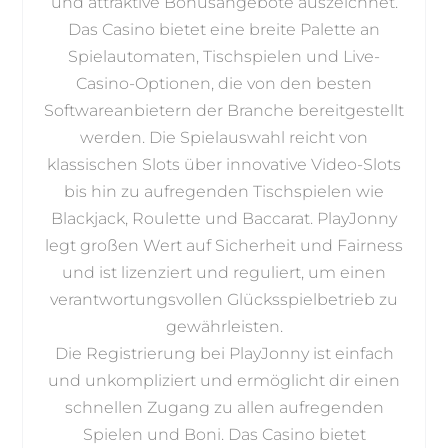
und attraktive Bonusangebote auszeichnet.
Das Casino bietet eine breite Palette an
Spielautomaten, Tischspielen und Live-
Casino-Optionen, die von den besten
Softwareanbietern der Branche bereitgestellt
werden. Die Spielauswahl reicht von
klassischen Slots über innovative Video-Slots
bis hin zu aufregenden Tischspielen wie
Blackjack, Roulette und Baccarat. PlayJonny
legt großen Wert auf Sicherheit und Fairness
und ist lizenziert und reguliert, um einen
verantwortungsvollen Glücksspielbetrieb zu
gewährleisten.
Die Registrierung bei PlayJonny ist einfach
und unkompliziert und ermöglicht dir einen
schnellen Zugang zu allen aufregenden
Spielen und Boni. Das Casino bietet