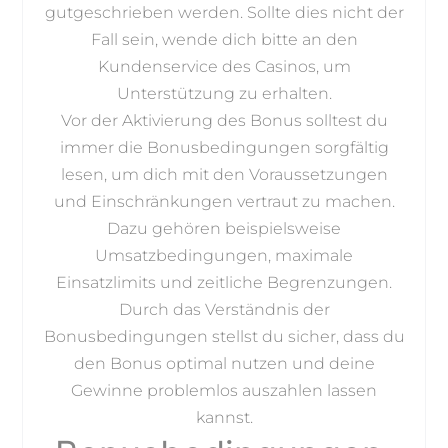
gutgeschrieben werden. Sollte dies nicht der
Fall sein, wende dich bitte an den
Kundenservice des Casinos, um
Unterstützung zu erhalten.
Vor der Aktivierung des Bonus solltest du
immer die Bonusbedingungen sorgfältig
lesen, um dich mit den Voraussetzungen
und Einschränkungen vertraut zu machen.
Dazu gehören beispielsweise
Umsatzbedingungen, maximale
Einsatzlimits und zeitliche Begrenzungen.
Durch das Verständnis der
Bonusbedingungen stellst du sicher, dass du
den Bonus optimal nutzen und deine
Gewinne problemlos auszahlen lassen
kannst.