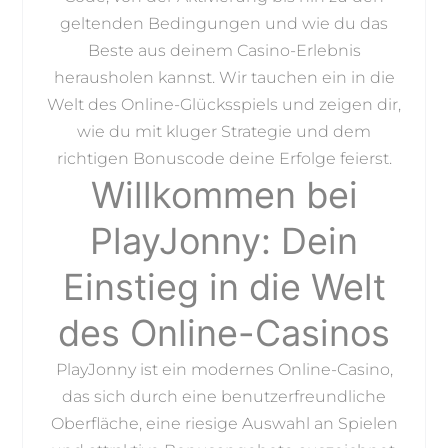
geltenden Bedingungen und wie du das
Beste aus deinem Casino-Erlebnis
herausholen kannst. Wir tauchen ein in die
Welt des Online-Glücksspiels und zeigen dir,
wie du mit kluger Strategie und dem
richtigen Bonuscode deine Erfolge feierst.
Willkommen bei
PlayJonny: Dein
Einstieg in die Welt
des Online-Casinos
PlayJonny ist ein modernes Online-Casino,
das sich durch eine benutzerfreundliche
Oberfläche, eine riesige Auswahl an Spielen