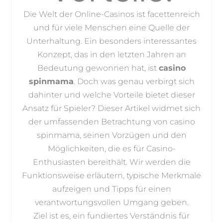
Die Welt der Online-Casinos ist facettenreich
und für viele Menschen eine Quelle der
Unterhaltung. Ein besonders interessantes
Konzept, das in den letzten Jahren an
Bedeutung gewonnen hat, ist
casino
spinmama
. Doch was genau verbirgt sich
dahinter und welche Vorteile bietet dieser
Ansatz für Spieler? Dieser Artikel widmet sich
der umfassenden Betrachtung von casino
spinmama, seinen Vorzügen und den
Möglichkeiten, die es für Casino-
Enthusiasten bereithält. Wir werden die
Funktionsweise erläutern, typische Merkmale
aufzeigen und Tipps für einen
verantwortungsvollen Umgang geben.
Ziel ist es, ein fundiertes Verständnis für