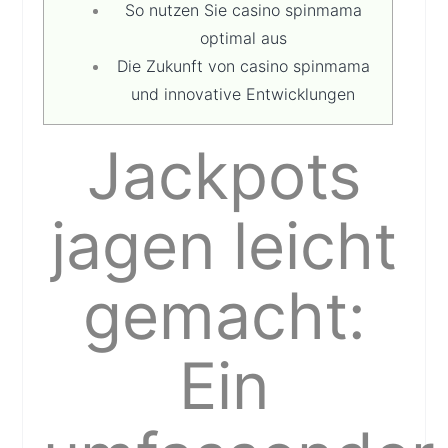
So nutzen Sie casino spinmama
optimal aus
Die Zukunft von casino spinmama
und innovative Entwicklungen
Jackpots
jagen leicht
gemacht:
Ein