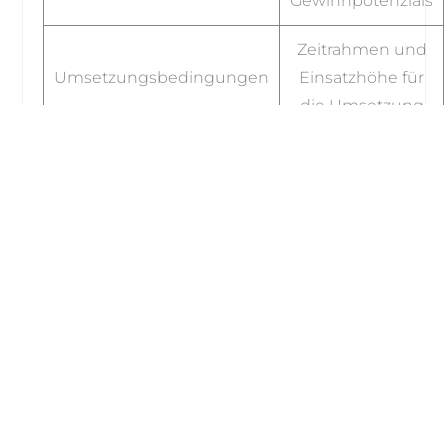
Gewinnpotenzials
Zeitrahmen und
Umsetzungsbedingungen
Einsatzhöhe für
die Umsetzung
Oftmals an
bestimmte
Spielauswahl
Spielautomaten
gebunden
Die Vorteile von
casino spinmama im
Detail
Die Vorteile von casino spinmama liegen auf
der Hand: Sie bieten Spielern die Möglichkeit,