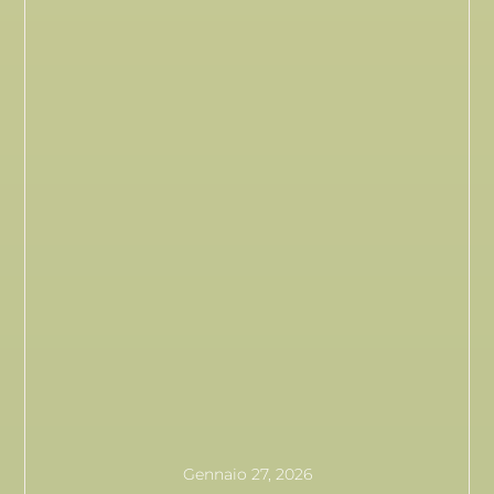
Gennaio 27, 2026