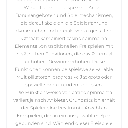
Wesentlichen eine spezielle Art von
Bonusangeboten und Spielmechanismen,
die darauf abzielen, die Spielerfahrung
dynamischer und interaktiver zu gestalten.
Oftmals kombiniert casino spinmama
Elemente von traditionellen Freispielen mit
zusätzlichen Funktionen, die das Potenzial
für höhere Gewinne erhöhen. Diese
Funktionen können beispielsweise variable
Multiplikatoren, progressive Jackpots oder
spezielle Bonusrunden umfassen.
Die Funktionsweise von casino spinmama
variiert je nach Anbieter. Grundsätzlich erhält
der Spieler eine bestimmte Anzahl an
Freispielen, die an ein ausgewähltes Spiel
gebunden sind. Während dieser Freispiele