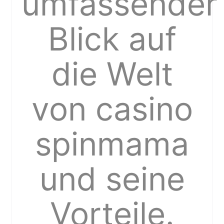
umfassender
Blick auf
die Welt
von casino
spinmama
und seine
Vorteile.