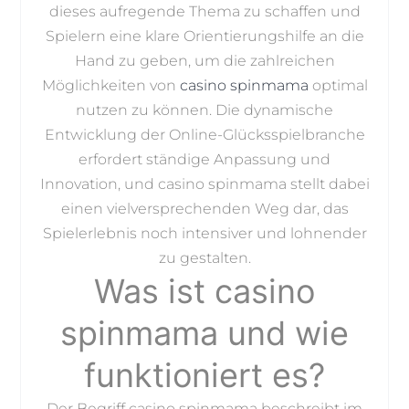
dieses aufregende Thema zu schaffen und
Spielern eine klare Orientierungshilfe an die
Hand zu geben, um die zahlreichen
Möglichkeiten von
casino spinmama
optimal
nutzen zu können. Die dynamische
Entwicklung der Online-Glücksspielbranche
erfordert ständige Anpassung und
Innovation, und casino spinmama stellt dabei
einen vielversprechenden Weg dar, das
Spielerlebnis noch intensiver und lohnender
zu gestalten.
Was ist casino
spinmama und wie
funktioniert es?
Der Begriff casino spinmama beschreibt im