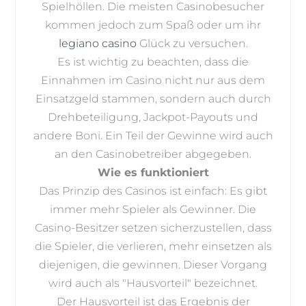
Spielhöllen. Die meisten Casinobesucher
kommen jedoch zum Spaß oder um ihr
legiano casino
Glück zu versuchen.
Es ist wichtig zu beachten, dass die
Einnahmen im Casino nicht nur aus dem
Einsatzgeld stammen, sondern auch durch
Drehbeteiligung, Jackpot-Payouts und
andere Boni. Ein Teil der Gewinne wird auch
an den Casinobetreiber abgegeben.
Wie es funktioniert
Das Prinzip des Casinos ist einfach: Es gibt
immer mehr Spieler als Gewinner. Die
Casino-Besitzer setzen sicherzustellen, dass
die Spieler, die verlieren, mehr einsetzen als
diejenigen, die gewinnen. Dieser Vorgang
wird auch als "Hausvorteil" bezeichnet.
Der Hausvorteil ist das Ergebnis der