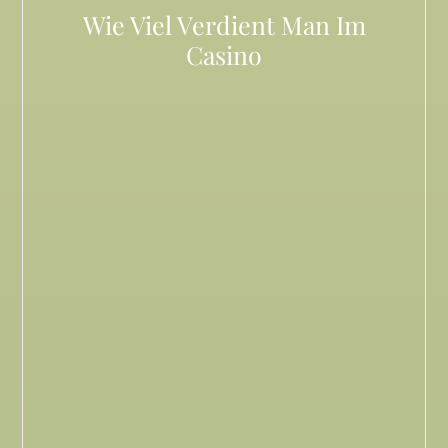
Wie Viel Verdient Man Im
Casino