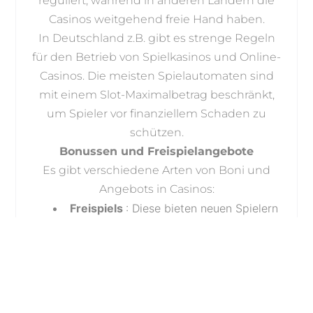
reguliert, während in anderen Ländern die
Casinos weitgehend freie Hand haben.
In Deutschland z.B. gibt es strenge Regeln
für den Betrieb von Spielkasinos und Online-
Casinos. Die meisten Spielautomaten sind
mit einem Slot-Maximalbetrag beschränkt,
um Spieler vor finanziellem Schaden zu
schützen.
Bonussen und Freispielangebote
Es gibt verschiedene Arten von Boni und
Angebots in Casinos:
Freispiels
: Diese bieten neuen Spielern
eine Anzahl an kostenlosen Spielen für
bestimmte Spiele.
Rollovers
: Hierbei werden Einsätze
erfordert, um einen Bonus zu
beanspruchen, bevor Sie ihn abheben