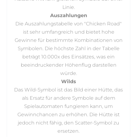
Linie.
Auszahlungen
Die Auszahlungstabelle von "Chicken Road"
ist sehr umfangreich und bietet hohe
Gewinne für bestimmte Kombinationen von
Symbolen. Die höchste Zahl in der Tabelle
beträgt 10.000x des Einsätzes, was ein
beeindruckender Höhenflug darstellen
würde.
Wilds
Das Wild-Symbol ist das Bild einer Hütte, das
als Ersatz für andere Symbole auf dem
Spielautomaten fungieren kann, um
Gewinnchancen zu erhöhen. Die Hütte ist
jedoch nicht fähig, den Scatter-Symbol zu
ersetzen.