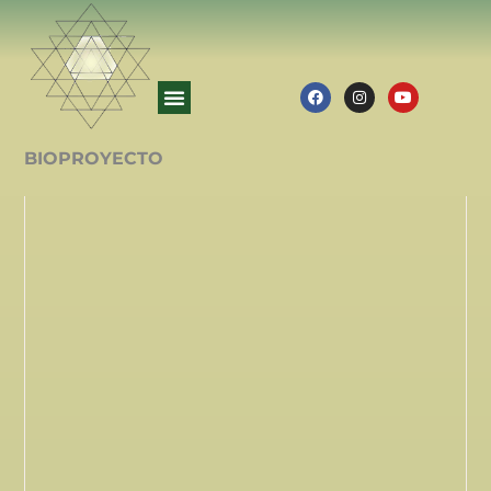
BIOPROYECTO