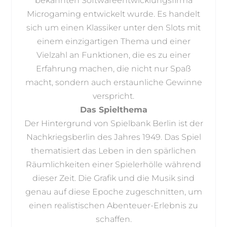
bekannten Softwareentwicklungsfirma
Microgaming entwickelt wurde. Es handelt
sich um einen Klassiker unter den Slots mit
einem einzigartigen Thema und einer
Vielzahl an Funktionen, die es zu einer
Erfahrung machen, die nicht nur Spaß
macht, sondern auch erstaunliche Gewinne
verspricht.
Das Spielthema
Der Hintergrund von Spielbank Berlin ist der
Nachkriegsberlin des Jahres 1949. Das Spiel
thematisiert das Leben in den spärlichen
Räumlichkeiten einer Spielerhölle während
dieser Zeit. Die Grafik und die Musik sind
genau auf diese Epoche zugeschnitten, um
einen realistischen Abenteuer-Erlebnis zu
schaffen.