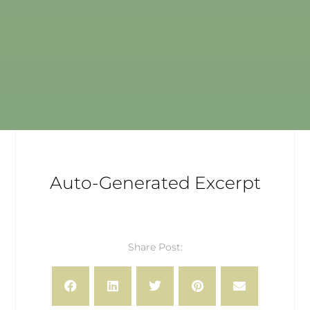
Auto-Generated Excerpt
Share Post: