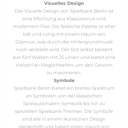
Visuelles Design
Das Visuelle Design von Spielbank Berlin ist
eine Mischung aus Klassizismus und
modernem Flair. Die farbliche Palette ist eher
kalt und ruhig mit einem Hauch von
Glamour, was durch die Hintergrundmusik
noch verstärkt wird. Der Slot selbst besteht
aus fünf Walzen mit 25 Linien und bietet eine
Vielzahl an Möglichkeiten, um den Gewinn
zu maximieren.
Symbole
Spielbank Berlin bietet ein breites Spektrum
an Symbolen, von der klassischen
Spielautomaten-Symbolik bis hin zu
speziellen Spielbank-Themen. Die Symbole
sind alle in einem ikonischen Design
dargestellt und haben einen Hauch von