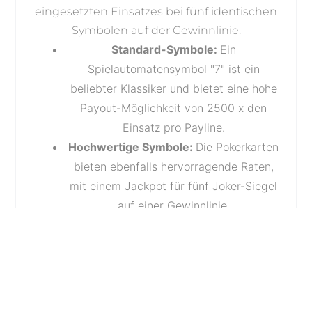
eingesetzten Einsatzes bei fünf identischen
Symbolen auf der Gewinnlinie.
Standard-Symbole:
Ein
Spielautomatensymbol "7" ist ein
beliebter Klassiker und bietet eine hohe
Payout-Möglichkeit von 2500 x den
Einsatz pro Payline.
Hochwertige Symbole:
Die Pokerkarten
bieten ebenfalls hervorragende Raten,
mit einem Jackpot für fünf Joker-Siegel
auf einer Gewinnlinie.
Bonus-Funktionen
Spielbank Berlin verfügt über mehrere
Bonus-Funktionen und Mini-Games, um
eine einzigartige Erfahrung zu schaffen:
Free Spins
: Wenn mindestens drei