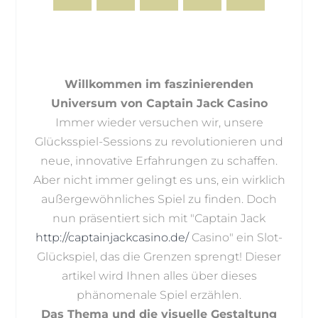
Willkommen im faszinierenden
Universum von Captain Jack Casino
Immer wieder versuchen wir, unsere
Glücksspiel-Sessions zu revolutionieren und
neue, innovative Erfahrungen zu schaffen.
Aber nicht immer gelingt es uns, ein wirklich
außergewöhnliches Spiel zu finden. Doch
nun präsentiert sich mit "Captain Jack
http://captainjackcasino.de/
Casino" ein Slot-
Glückspiel, das die Grenzen sprengt! Dieser
artikel wird Ihnen alles über dieses
phänomenale Spiel erzählen.
Das Thema und die visuelle Gestaltung