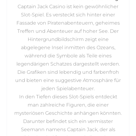
Captain Jack Casino ist kein gewöhnlicher
Slot-Spiel. Es versteckt sich hinter einer
Fassade von Piratenabenteuern, geheimes
Treffen und Abenteuer auf hoher See. Der
Hintergrundbildschirm zeigt eine
abgelegene Insel inmitten des Ozeans,
während die Symbole als Teile eines
legendärigen Schatzes dargestellt werden.
Die Grafiken sind lebendig und farbenfroh
und bieten eine suggestive Atmosphäre für
jeden Spielabenteuer.
In den Tiefen dieses Slot-Spiels entdeckt
man zahlreiche Figuren, die einer
mysteriösen Geschichte anhängen könnten.
Darunter befindet sich ein vermisster
Seemann namens Captain Jack, der als