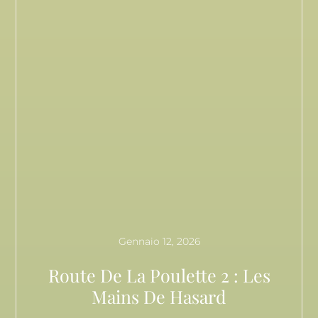
Gennaio 12, 2026
Route De La Poulette 2 : Les
Mains De Hasard