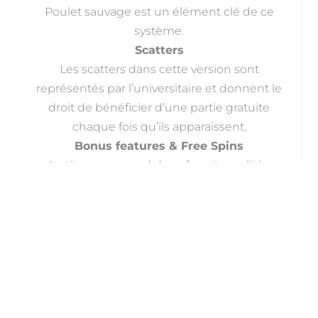
Poulet sauvage est un élément clé de ce
système.
Scatters
Les scatters dans cette version sont
représentés par l’universitaire et donnent le
droit de bénéficier d’une partie gratuite
chaque fois qu’ils apparaissent.
Bonus features & Free Spins
Le titre comprend deux fonctionnalités
principales : les bonus et les free spins. Le
premier offre une grande quantité de jeux
dans ses différents modes, tandis que l’autre
assure un gain important tout en fournissant
des occasions répétées de jouer au jeu sans
dépenser d’argent. Chaque mode donne à
chaque joueur différentes chances.