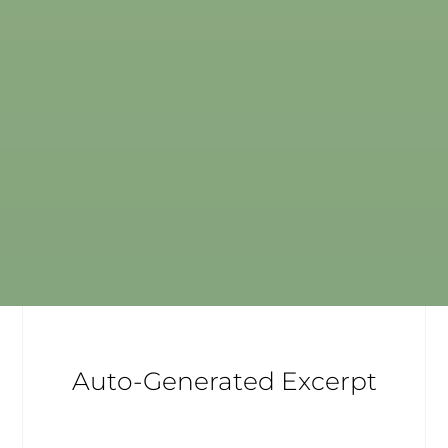
Auto-Generated Excerpt