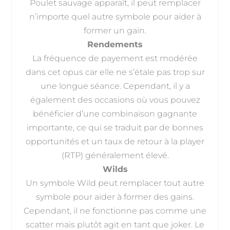
Poulet sauvage apparaît, il peut remplacer
n’importe quel autre symbole pour aider à
former un gain.
Rendements
La fréquence de payement est modérée
dans cet opus car elle ne s’étale pas trop sur
une longue séance. Cependant, il y a
également des occasions où vous pouvez
bénéficier d’une combinaison gagnante
importante, ce qui se traduit par de bonnes
opportunités et un taux de retour à la player
(RTP) généralement élevé.
Wilds
Un symbole Wild peut remplacer tout autre
symbole pour aider à former des gains.
Cependant, il ne fonctionne pas comme une
scatter mais plutôt agit en tant que joker. Le