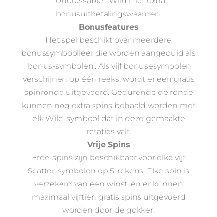
"Uncrossable"-Wild met extra
bonusuitbetalingswaarden.
Bonusfeatures
Het spel beschikt over meerdere
bonussymboolleer die worden aangeduid als
‘bonus-symbolen’. Als vijf bonusesymbolen
verschijnen op één reeks, wordt er een gratis
spinronde uitgevoerd. Gedurende de ronde
kunnen nog extra spins behaald worden met
elk Wild-symbool dat in deze gemaakte
rotaties valt.
Vrije Spins
Free-spins zijn beschikbaar voor elke vijf
Scatter-symbolen op 5-rekens. Elke spin is
verzekerd van een winst, en er kunnen
maximaal vijftien gratis spins uitgevoerd
worden door de gokker.