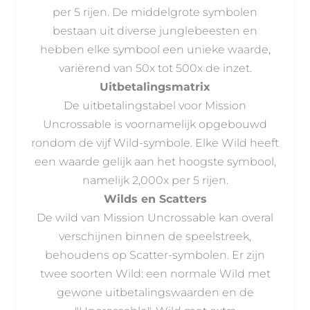
per 5 rijen. De middelgrote symbolen
bestaan uit diverse junglebeesten en
hebben elke symbool een unieke waarde,
variërend van 50x tot 500x de inzet.
Uitbetalingsmatrix
De uitbetalingstabel voor Mission
Uncrossable is voornamelijk opgebouwd
rondom de vijf Wild-symbole. Elke Wild heeft
een waarde gelijk aan het hoogste symbool,
namelijk 2,000x per 5 rijen.
Wilds en Scatters
De wild van Mission Uncrossable kan overal
verschijnen binnen de speelstreek,
behoudens op Scatter-symbolen. Er zijn
twee soorten Wild: een normale Wild met
gewone uitbetalingswaarden en de