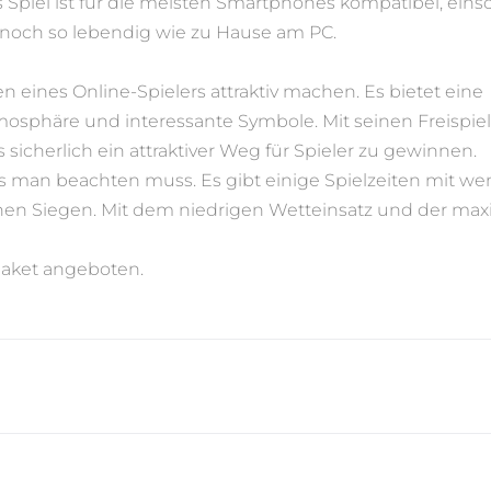
Spiel ist für die meisten Smartphones kompatibel, einsc
 noch so lebendig wie zu Hause am PC.
n eines Online-Spielers attraktiv machen. Es bietet eine
tmosphäre und interessante Symbole. Mit seinen Freispiel
icherlich ein attraktiver Weg für Spieler zu gewinnen.
 das man beachten muss. Es gibt einige Spielzeiten mit w
ohen Siegen. Mit dem niedrigen Wetteinsatz und der max
paket angeboten.