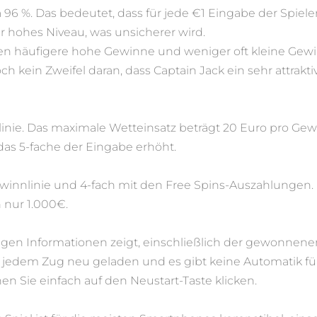
 96 %. Das bedeutet, dass für jede €1 Eingabe der Spiele
hr hohes Niveau, was unsicherer wird.
 haben häufigere hohe Gewinne und weniger oft kleine Gew
 kein Zweifel daran, dass Captain Jack ein sehr attraktiv
inie. Das maximale Wetteinsatz beträgt 20 Euro pro Gewi
s 5-fache der Eingabe erhöht.
winnlinie und 4-fach mit den Free Spins-Auszahlungen. 
 nur 1.000€.
chtigen Informationen zeigt, einschließlich der gewonn
 jedem Zug neu geladen und es gibt keine Automatik fü
 Sie einfach auf den Neustart-Taste klicken.