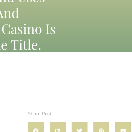
And
 Casino Is
 Title.
Share Post: