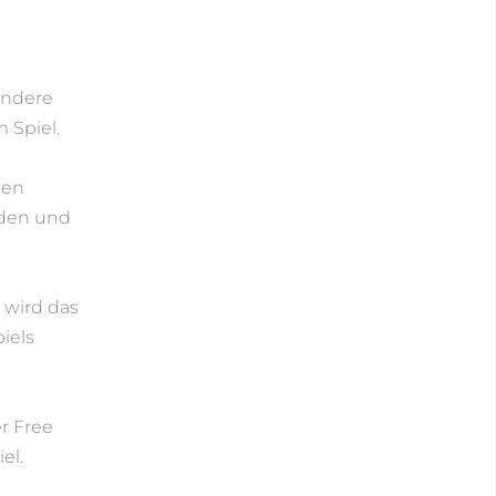
 andere
 Spiel.
len
rden und
 wird das
iels
r Free
el.