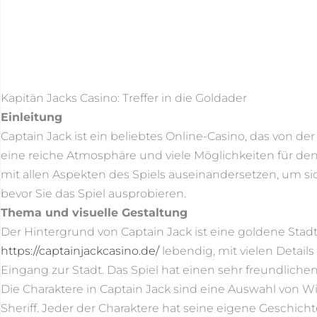
Kapitän Jacks Casino: Treffer in die Goldader
Einleitung
Captain Jack ist ein beliebtes Online-Casino, das von d
eine reiche Atmosphäre und viele Möglichkeiten für den 
mit allen Aspekten des Spiels auseinandersetzen, um si
bevor Sie das Spiel ausprobieren.
Thema und visuelle Gestaltung
Der Hintergrund von Captain Jack ist eine goldene Stadt
https://captainjackcasino.de/
lebendig, mit vielen Detai
Eingang zur Stadt. Das Spiel hat einen sehr freundlichen
Die Charaktere in Captain Jack sind eine Auswahl von W
Sheriff. Jeder der Charaktere hat seine eigene Geschic