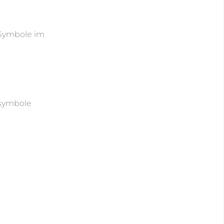
 Symbole im
ssymbole