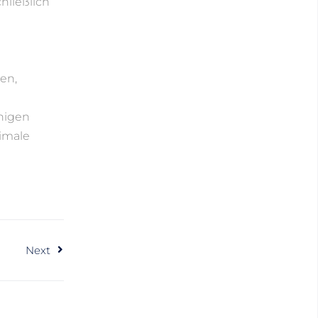
hließlich
en,
enigen
imale
Next