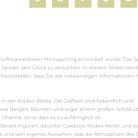
er Softwareanbieter Microgaming entwickelt wurde. Das Sp
Spieler, sein Glück zu versuchen. In diesem Artikel wer
cherzustellen, dass Sie alle notwendigen Informationen 
 in der Wilden Weste. Die Grafiken sind farbenfroh und
ls wie Bergen, Bäumen und sogar einem großen Schild 
 Charme, ohne dass es zu aufdringlich ist.
ildwest-Figuren, darunter Cowboys, Rodeo-Reiter und so
hte und sein eigenes Aussehen, was die Atmosphäre des 