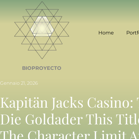
Home
Portf
BIOPROYECTO
Gennaio 21, 2026
Kapitän Jacks Casino: 
Die Goldader This Tit
The Character Limit 