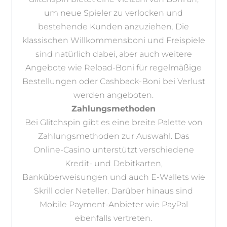
um neue Spieler zu verlocken und
bestehende Kunden anzuziehen. Die
klassischen Willkommensboni und Freispiele
sind natürlich dabei, aber auch weitere
Angebote wie Reload-Boni für regelmäßige
Bestellungen oder Cashback-Boni bei Verlust
werden angeboten.
Zahlungsmethoden
Bei Glitchspin gibt es eine breite Palette von
Zahlungsmethoden zur Auswahl. Das
Online-Casino unterstützt verschiedene
Kredit- und Debitkarten,
Banküberweisungen und auch E-Wallets wie
Skrill oder Neteller. Darüber hinaus sind
Mobile Payment-Anbieter wie PayPal
ebenfalls vertreten.