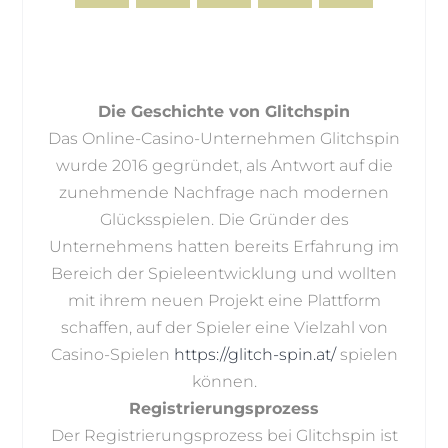
Die Geschichte von Glitchspin
Das Online-Casino-Unternehmen Glitchspin
wurde 2016 gegründet, als Antwort auf die
zunehmende Nachfrage nach modernen
Glücksspielen. Die Gründer des
Unternehmens hatten bereits Erfahrung im
Bereich der Spieleentwicklung und wollten
mit ihrem neuen Projekt eine Plattform
schaffen, auf der Spieler eine Vielzahl von
Casino-Spielen
https://glitch-spin.at/
spielen
können.
Registrierungsprozess
Der Registrierungsprozess bei Glitchspin ist