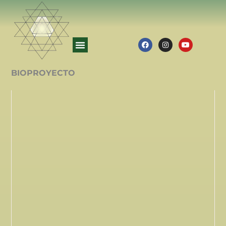
BIOPROYECTO