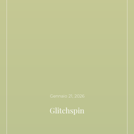
Gennaio 21, 2026
Glitchspin