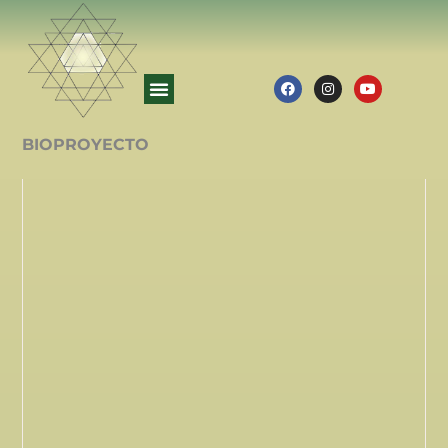
BIOPROYECTO