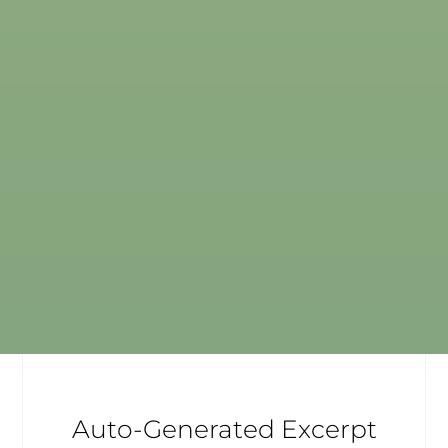
Auto-Generated Excerpt