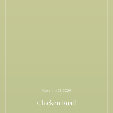
Gennaio 21, 2026
Chicken Road