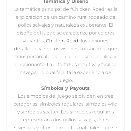
Temática y Diseño
La temática principal de "Chicken Road" es la
exploración de un camino rural rodeado de
pollos salvajes y naturaleza exuberante. El
diseño del juego se caracteriza por colores
vibrantes,
Chicken Road
ilustraciones
detalladas y efectos visuales sofisticados que
transportan al jugador a una escena idílica y
emocionante. La interfaz es intuitiva y fácil de
navegar, lo cual facilita la experiencia de
juego.
Símbolos y Payouts
Los símbolos del juego se dividen en tres
categorías: símbolos regulares, símbolos wild
y símbolos scatter. Los símbolos regulares
representan a los pollos salvajes, flores
silvestres y otros elementos naturales que se