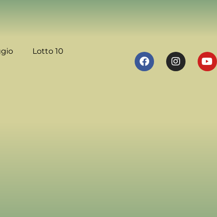
ggio
Lotto 10