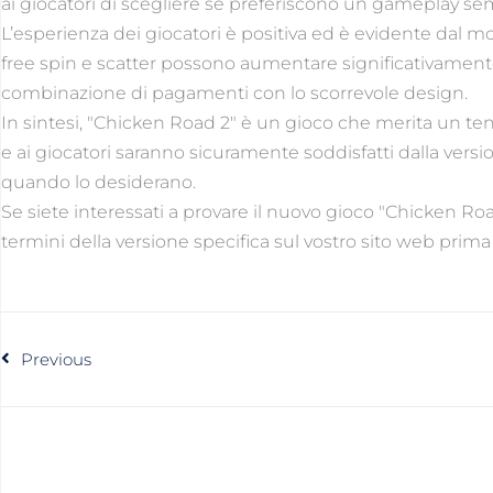
ai giocatori di scegliere se preferiscono un gameplay se
L’esperienza dei giocatori è positiva ed è evidente dal mo
free spin e scatter possono aumentare significativamente 
combinazione di pagamenti con lo scorrevole design.
In sintesi, "Chicken Road 2" è un gioco che merita un ten
e ai giocatori saranno sicuramente soddisfatti dalla ver
quando lo desiderano.
Se siete interessati a provare il nuovo gioco "Chicken Roa
termini della versione specifica sul vostro sito web prim
Previous