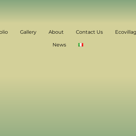
olio
Gallery
About
Contact Us
Ecovilla
News