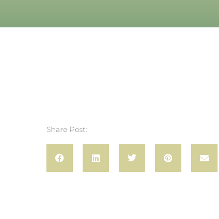
Share Post: