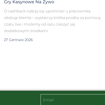
Gry Kasynowe Na Żywo
O cashback należy się upomnieć u pracownika
obsługi klienta – wystarczy krótka prośba za pomocą
czatu live i możemy od razu cieszyć się
dodatkowymi środkami
27 Gennaio 2026