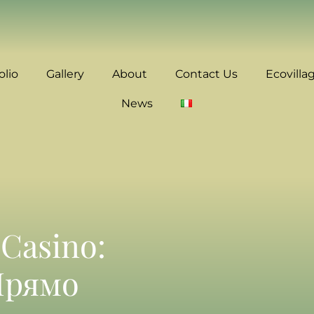
olio
Gallery
About
Contact Us
Ecovilla
News
Casino:
Прямо