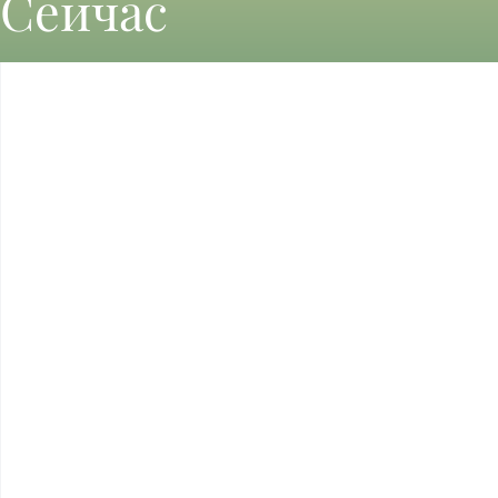
Сейчас