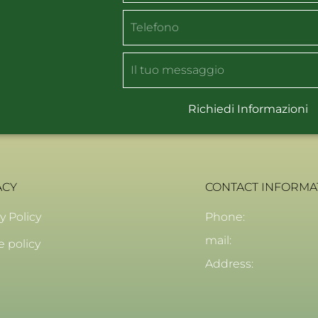
Richiedi Informazioni
ACY
CONTACT INFORMA
y Policy
Phone:
mail:
e policy
Address: