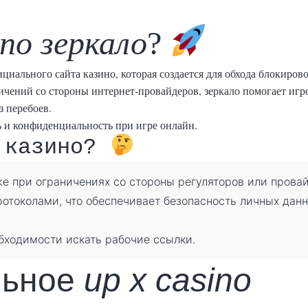
ino зеркало
?
иального сайта казино, которая создается для обхода блокирово
ничений со стороны интернет-провайдеров, зеркало помогает игр
з перебоев.
ь и конфиденциальность при игре онлайн.
 казино?
е при ограничениях со стороны регуляторов или прова
токолами, что обеспечивает безопасность личных данн
бходимости искать рабочие ссылки.
льное
up x casino