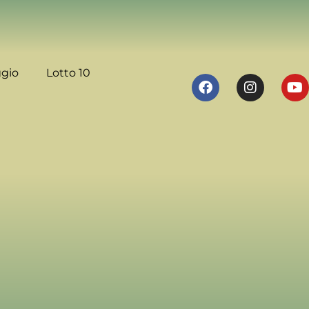
ggio
Lotto 10