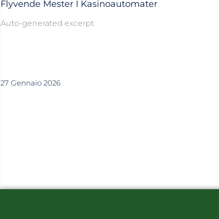
Flyvende Mester I Kasinoautomater
Auto-generated excerpt
27 Gennaio 2026