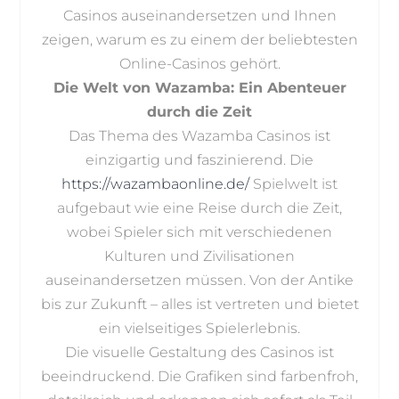
Casinos auseinandersetzen und Ihnen
zeigen, warum es zu einem der beliebtesten
Online-Casinos gehört.
Die Welt von Wazamba: Ein Abenteuer
durch die Zeit
Das Thema des Wazamba Casinos ist
einzigartig und faszinierend. Die
https://wazambaonline.de/
Spielwelt ist
aufgebaut wie eine Reise durch die Zeit,
wobei Spieler sich mit verschiedenen
Kulturen und Zivilisationen
auseinandersetzen müssen. Von der Antike
bis zur Zukunft – alles ist vertreten und bietet
ein vielseitiges Spielerlebnis.
Die visuelle Gestaltung des Casinos ist
beeindruckend. Die Grafiken sind farbenfroh,