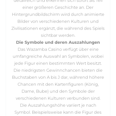
detailreich und erkennen sich sofort als Teil
einer größeren Geschichte an. Der
Hintergrundbildschirm wird durch animierte
Bilder von verschiedenen Kulturen und
Zivilisationen ergänzt, die während des Spiels
sichtbar werden.
Die Symbole und deren Auszahlungen
Das Wazamba Casino verfügt über eine
umfangreiche Auswahl an Symbolen, wobei
jede Figur einen bestimmten Wert besitzt.
Die niedrigsten Gewinnchancen bieten die
Buchstaben von A bis J dar, während höhere
Chancen mit den Kartenfiguren (König,
Dame, Bube) und den Symbole der
verschiedenen Kulturen verbunden sind.
Die Auszahlungshöhe variiert je nach
Symbol. Beispielsweise kann die Figur des