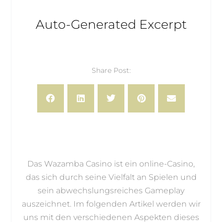
Auto-Generated Excerpt
Share Post:
Das Wazamba Casino ist ein online-Casino,
das sich durch seine Vielfalt an Spielen und
sein abwechslungsreiches Gameplay
auszeichnet. Im folgenden Artikel werden wir
uns mit den verschiedenen Aspekten dieses