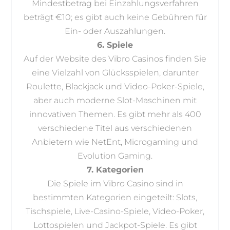
Mindestbetrag bei Einzahlungsverfahren
beträgt €10; es gibt auch keine Gebühren für
Ein- oder Auszahlungen.
6. Spiele
Auf der Website des Vibro Casinos finden Sie
eine Vielzahl von Glücksspielen, darunter
Roulette, Blackjack und Video-Poker-Spiele,
aber auch moderne Slot-Maschinen mit
innovativen Themen. Es gibt mehr als 400
verschiedene Titel aus verschiedenen
Anbietern wie NetEnt, Microgaming und
Evolution Gaming.
7. Kategorien
Die Spiele im Vibro Casino sind in
bestimmten Kategorien eingeteilt: Slots,
Tischspiele, Live-Casino-Spiele, Video-Poker,
Lottospielen und Jackpot-Spiele. Es gibt