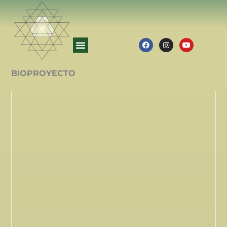
BIOPROYECTO