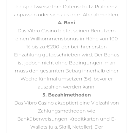
beispielsweise Ihre Datenschutz-Präferenz
anpassen oder sich aus dem Abo abmelden.
4. Boni
Das Vibro Casino bietet seinen Benutzern
einen Willkommensbonus in Höhe von 100
% bis zu €200, der bei Ihrer ersten
Einzahlung gutgeschrieben wird. Der Bonus
ist jedoch nicht ohne Bedingungen; man
muss den gesamten Betrag innerhalb einer
Woche fünfmal umsetzen (5x), bevor er
auszahlen werden kann.
5. Bezahlmethoden
Das Vibro Casino akzeptiert eine Vielzahl von
Zahlungsmethoden wie
Banküberweisungen, Kreditkarten und E-
Wallets (u.a. Skrill, Neteller). Der