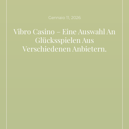
Gennaio 11, 2026
Vibro Casino – Eine Auswahl An
Glücksspielen Aus
Verschiedenen Anbietern.