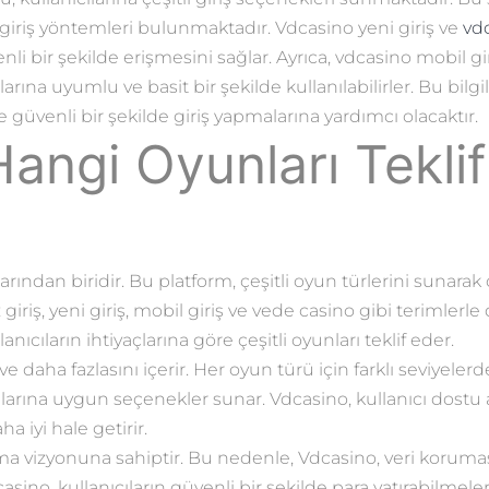
 giriş yöntemleri bulunmaktadır. Vdcasino yeni giriş ve
vd
enli bir şekilde erişmesini sağlar. Ayrıca, vdcasino mobil gi
rına uyumlu ve basit bir şekilde kullanılabilirler. Bu bilgil
e güvenli bir şekilde giriş yapmalarına yardımcı olacaktır.
angi Oyunları Teklif
rından biridir. Bu platform, çeşitli oyun türlerini sunarak
riş, yeni giriş, mobil giriş ve vede casino gibi terimlerle d
anıcıların ihtiyaçlarına göre çeşitli oyunları teklif eder.
ve daha fazlasını içerir. Her oyun türü için farklı seviyeler
arına uygun seçenekler sunar. Vdcasino, kullanıcı dostu 
 iyi hale getirir.
a vizyonuna sahiptir. Bu nedenle, Vdcasino, veri korumas
Vdcasino, kullanıcıların güvenli bir şekilde para yatırabilmeleri