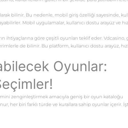
rak bilinir. Bu nedenle, mobil giriş özelliği sayesinde, kull
bilirler. Mobil uygulamalar, kullanıcı dostu arayüz ve hız
ın ihtiyaçlarına göre çeşitli oyunları teklif eder. Vdcasino, 
rimlerle de bilinir. Bu platform, kullanıcı dostu arayüz, hızl
bilecek Oyunlar:
Seçimler!
imini zenginleştirmek amacıyla geniş bir oyun kataloğu
, her biri farklı türde ve kurallara sahip oyunlar içerir. İş