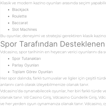
Klasik ve modern kazino oyunları arasında seçim yapabilir
Blackjack
Roulette
Baccarat
Slot Machines
Bu oyunlar, deneyimi ve stratejisi gerektiren klasik kazino 
Spor Tarafından Desteklenen
Vdcasino, spor tarihinin en heyecan verici oyunlarını da
Spor Tutanakları
Parlay Oyunları
Toplam Görev Oyunları
Her spor dalında, farklı turnuvalar ve ligler için çeşitli t
anlarını canlı olarak izleyebilmenize olanak tanır.
Vdcasino’da oynanabilecek oyunlar, her biri farklı türde ve
olanak tanır. Vd Casino Giriş, Vdcasino Gündelik Giriş, Vd
ve her yerden oyun oynamanıza olanak tanır. Vdcasino, oy