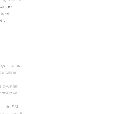
casino
riş ve
er,
 oyunculara
e bilinir.
de oyunlar
arayüz ve
ı için SSL
 için çeşitli