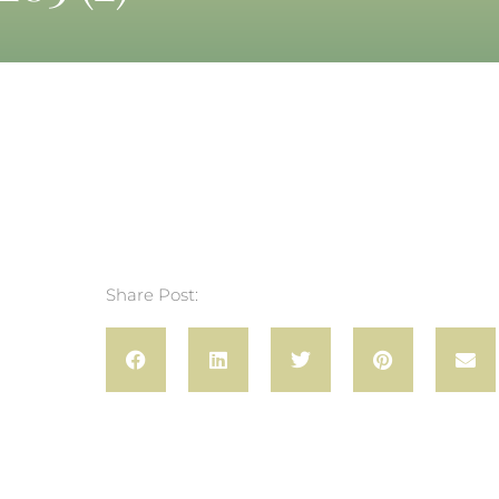
Share Post: