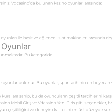
siniz. Vdcasino’da bulunan kazino oyunları arasında:
oyunları ile basit ve eğlenceli slot makineleri arasında değ
 Oyunlar
 sunmaktadır. Bu kategoride:
ürde oyunlar bulunur. Bu oyunlar, spor tarihinin en heyecan 
 kurallara sahip, bu da oyuncuların çeşitli tercihlerini kar
casino Mobil Giriş ve Vdcasino Yeni Giriş gibi seçenekler,
un çeşitliliğini ve deneyim kalitesini en üst düzeyde su