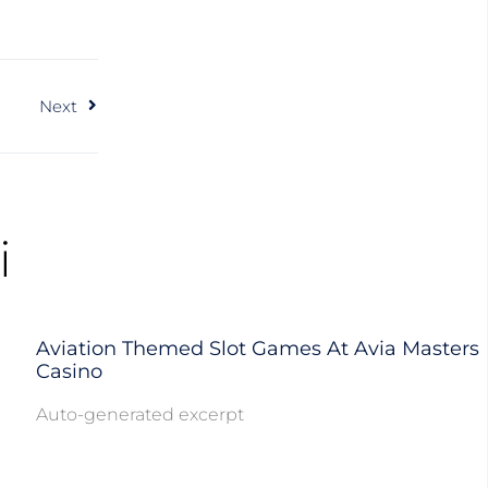
Next
i
Aviation Themed Slot Games At Avia Masters
Casino
Auto-generated excerpt