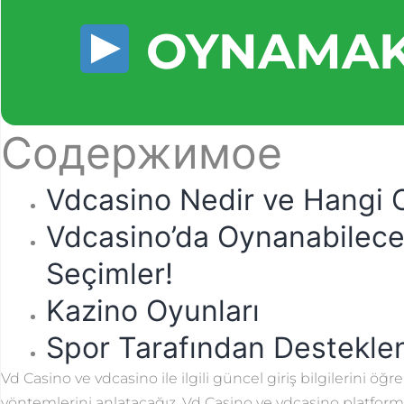
OYNAMA
Содержимое
Vdcasino Nedir ve Hangi O
Vdcasino’da Oynanabilecek
Seçimler!
Kazino Oyunları
Spor Tarafından Destekle
Vd Casino ve vdcasino ile ilgili güncel giriş bilgilerini 
yöntemlerini anlatacağız. Vd Casino ve vdcasino platformu