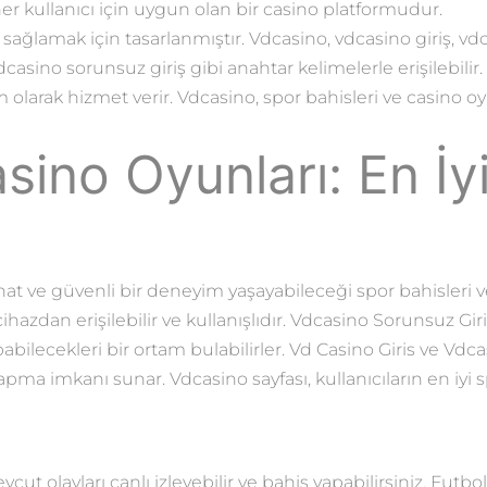
er kullanıcı için uygun olan bir casino platformudur.
sağlamak için tasarlanmıştır. Vdcasino, vdcasino giriş, vd
dcasino sorunsuz giriş gibi anahtar kelimelerle erişilebilir
 olarak hizmet verir. Vdcasino, spor bahisleri ve casino oy
sino Oyunları: En İy
 rahat ve güvenli bir deneyim yaşayabileceği spor bahisleri 
ihazdan erişilebilir ve kullanışlıdır. Vdcasino Sorunsuz Giri
abilecekleri bir ortam bulabilirler. Vd Casino Giris ve Vdc
yapma imkanı sunar. Vdcasino sayfası, kullanıcıların en iyi 
cut olayları canlı izleyebilir ve bahis yapabilirsiniz. Futbo