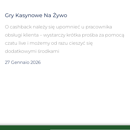
Gry Kasynowe Na Żywo
O cashback należy się upomnieć u pracownika
obsługi klienta – wystarczy krótka prośba za pomocą
czatu live i możemy od razu cieszyć się
dodatkowymi środkami
27 Gennaio 2026