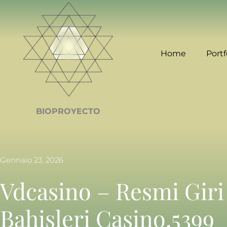
Home
Portf
BIOPROYECTO
Gennaio 23, 2026
Vdcasino – Resmi Giri
Bahisleri Casino.5399