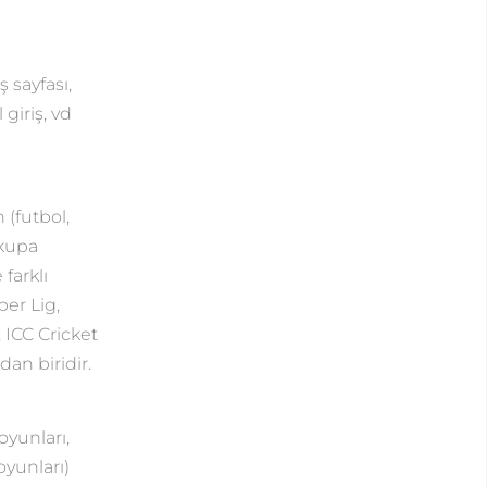
 sayfası,
giriş, vd
 (futbol,
l kupa
farklı
per Lig,
 ICC Cricket
dan biridir.
oyunları,
oyunları)