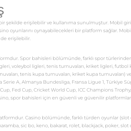
ş
r şekilde erişilebilir ve kullanıma sunulmuştur. Mobil giriş
ino oyunlarını oynayabilecekleri bir platform sağlar. Mobil 
e erişilebilir.
formdur. Spor bahisleri bölümünde, farklı spor türlerinden
gleri, voleybol ligleri, tenis turnuvaları, kriket ligleri, futbo
uvaları, tenis kupa turnuvaları, kriket kupa turnuvaları) ve 
ya Serie A, Almanya Bundesliga, Fransa Ligue 1, Türkiye Sü
 Cup, Fed Cup, Cricket World Cup, ICC Champions Trophy,
no, spor bahisleri için en güvenli ve güvenilir platformlar
atformdur. Casino bölümünde, farklı türden oyunlar (slot 
aramba, sic bo, keno, bakarat, rolet, blackjack, poker, slot 