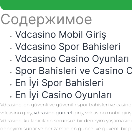
Содержимое
Vdcasino Mobil Giriş
Vdcasino Spor Bahisleri
Vdcasino Casino Oyunları
Spor Bahisleri ve Casino O
En İyi Spor Bahisleri
En İyi Casino Oyunları
Vdcasino, en güvenli ve güvenilir spor bahisleri ve casino 
vdcasino giriş,
vdcasino güncel
giriş, vdcasino mobil giriş
Vdcasino, kullanıcıların sorunsuz bir deneyim yaşamasını 
deneyimi sunar ve her zaman en güncel ve güvenli bir pla