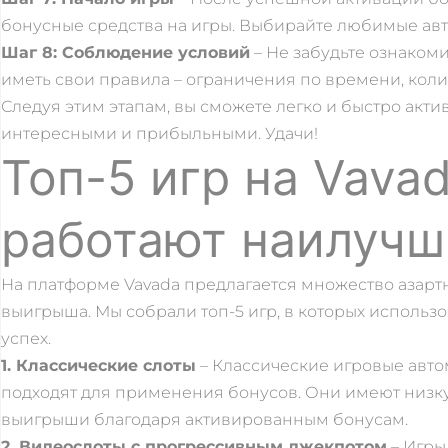
бонусные средства на игры. Выбирайте любимые авто
Шаг 8: Соблюдение условий
– Не забудьте ознаком
иметь свои правила – ограничения по времени, кол
Следуя этим этапам, вы сможете легко и быстро акти
интересными и прибыльными. Удачи!
Топ-5 игр на Vava
работают наилучш
На платформе Vavada предлагается множество азартн
выигрыша. Мы собрали топ-5 игр, в которых исполь
успех.
1. Классические слоты
– Классические игровые автомат
подходят для применения бонусов. Они имеют низку
выигрыши благодаря активированным бонусам.
2. Видеослоты с прогрессивным джекпотом
– Игры