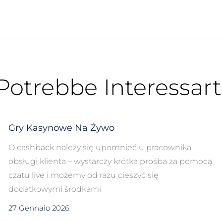
Potrebbe Interessart
Gry Kasynowe Na Żywo
O cashback należy się upomnieć u pracownika
obsługi klienta – wystarczy krótka prośba za pomocą
czatu live i możemy od razu cieszyć się
dodatkowymi środkami
27 Gennaio 2026