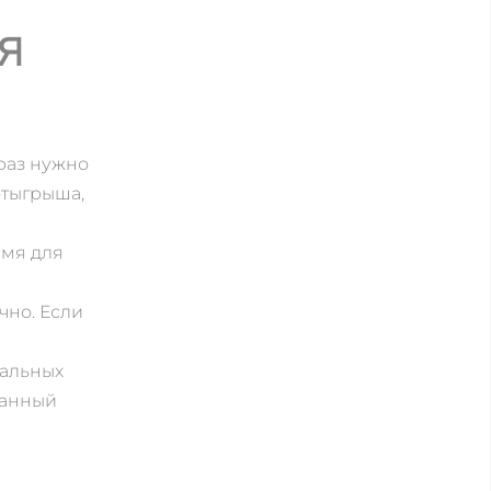
я
раз нужно
отыгрыша,
емя для
чно. Если
иальных
ванный