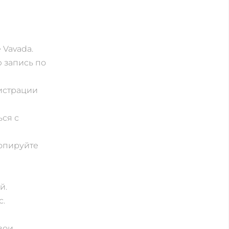
 Vavada.
 запись по
гистрации
ься с
копируйте
й.
с.
вои