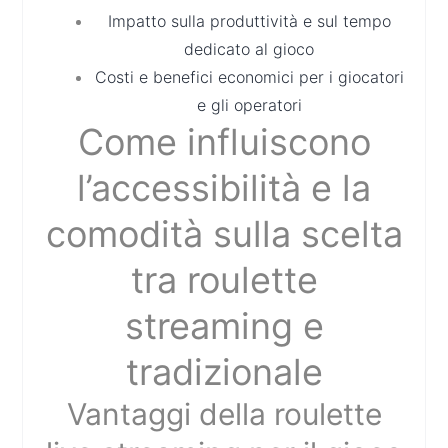
Impatto sulla produttività e sul tempo
dedicato al gioco
Costi e benefici economici per i giocatori
e gli operatori
Come influiscono
l’accessibilità e la
comodità sulla scelta
tra roulette
streaming e
tradizionale
Vantaggi della roulette