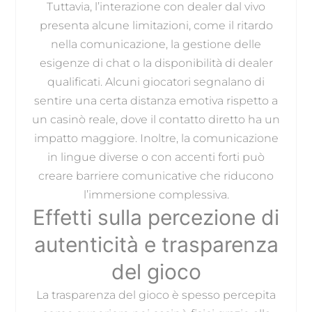
Tuttavia, l’interazione con dealer dal vivo
presenta alcune limitazioni, come il ritardo
nella comunicazione, la gestione delle
esigenze di chat o la disponibilità di dealer
qualificati. Alcuni giocatori segnalano di
sentire una certa distanza emotiva rispetto a
un casinò reale, dove il contatto diretto ha un
impatto maggiore. Inoltre, la comunicazione
in lingue diverse o con accenti forti può
creare barriere comunicative che riducono
l’immersione complessiva.
Effetti sulla percezione di
autenticità e trasparenza
del gioco
La trasparenza del gioco è spesso percepita