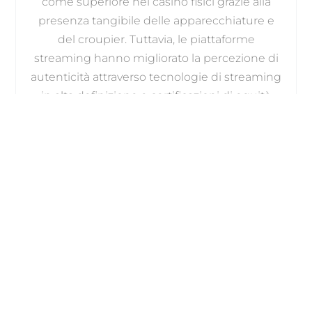
come superiore nei casinò fisici grazie alla
presenza tangibile delle apparecchiature e
del croupier. Tuttavia, le piattaforme
streaming hanno migliorato la percezione di
autenticità attraverso tecnologie di streaming
in alta definizione e certificazioni di equità
(come RNG verificati), contribuendo alla
fiducia degli utenti. Diversi studi indicano che
il 70% dei giocatori online si sente più sicuro
giocando a roulette in streaming rispetto a
piattaforme virtuali totalmente
automatizzate, percependo maggiore
trasparenza e controllo.
Implicazioni di
sicurezza e