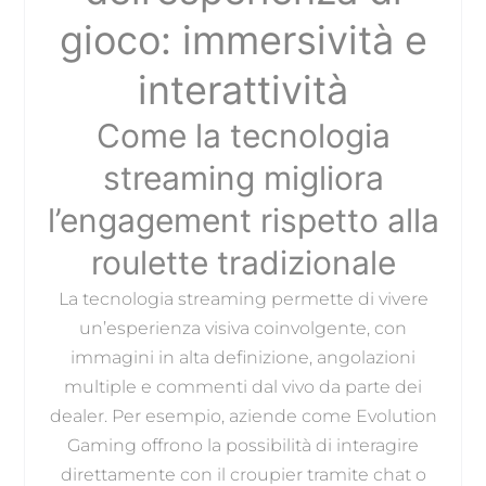
gioco: immersività e
interattività
Come la tecnologia
streaming migliora
l’engagement rispetto alla
roulette tradizionale
La tecnologia streaming permette di vivere
un’esperienza visiva coinvolgente, con
immagini in alta definizione, angolazioni
multiple e commenti dal vivo da parte dei
dealer. Per esempio, aziende come Evolution
Gaming offrono la possibilità di interagire
direttamente con il croupier tramite chat o