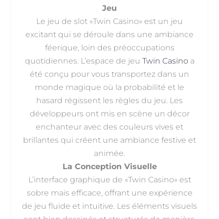
Jeu
Le jeu de slot «Twin Casino» est un jeu
excitant qui se déroule dans une ambiance
féerique, loin des préoccupations
quotidiennes. L’espace de jeu
Twin Casino
a
été conçu pour vous transportez dans un
monde magique où la probabilité et le
hasard régissent les règles du jeu. Les
développeurs ont mis en scène un décor
enchanteur avec des couleurs vives et
brillantes qui créent une ambiance festive et
animée.
La Conception Visuelle
L’interface graphique de «Twin Casino» est
sobre mais efficace, offrant une expérience
de jeu fluide et intuitive. Les éléments visuels