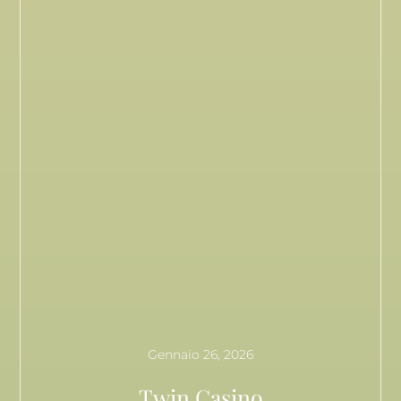
Gennaio 26, 2026
Twin Casino