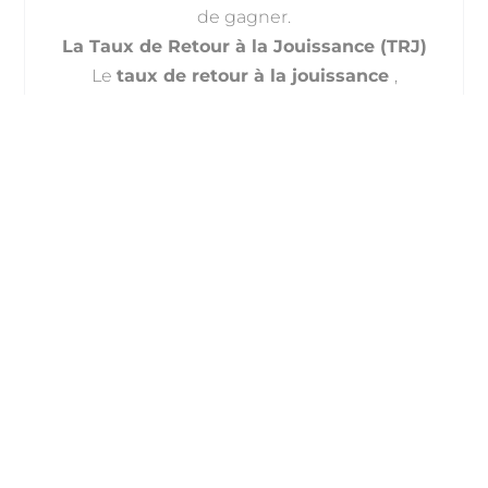
de gagner.
La Taux de Retour à la Jouissance (TRJ)
Le
taux de retour à la jouissance
,
également connu sous le nom de TRJ ou
RTP, est une mesure qui indique combien
d’argent le jeu paiera aux joueurs sur un
longue période. Pour «Twin Casino», ce taux
se situe autour de 95%, ce qui signifie que
pour chaque euro investi dans le jeu, vous
pouvez attendre environ 0,95 € en retour.
La Volatilité
Les jeux de slot sont catégorisés comme
faibles
,
moyens
, ou
forts
, selon leur niveau
de volatilité. Les jeux à faible volatilité offrent
des gains réguliers mais modestes, tandis
que les jeux à forte volatilité proposent des
gains plus importants mais moins fréquents.