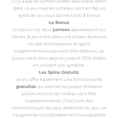
Il n’y a pas de symbol scatter spécifique défini
dans ce jeu mais les jumeaux sont en fait un
symbole qui vous donne 1,000 $ bonus
Le Bonus
Lorsqu’un ou deux
jumeau
apparaissent sur
l’écran, le jeu entre dans une phase de bonus
où des récompenses et gains
supplémentaires peuvent être obtenus. Le
joueur peut alors gagner jusqu’à 1000 dollars
en utilisant son symbole.
Les Spins Gratuits
Le jeu offre également une fonctionnalité
gratuites
qui permet au joueur d’obtenir
plusieurs tours de rouleau sans frais
supplémentaires. C’est l’une des
caractéristiques les plus attractives du jeu, car
il augmente considérablement la probabilité