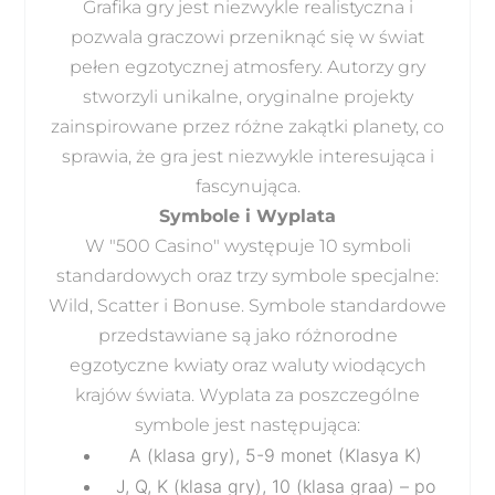
Grafika gry jest niezwykle realistyczna i
pozwala graczowi przeniknąć się w świat
pełen egzotycznej atmosfery. Autorzy gry
stworzyli unikalne, oryginalne projekty
zainspirowane przez różne zakątki planety, co
sprawia, że gra jest niezwykle interesująca i
fascynująca.
Symbole i Wyplata
W "500 Casino" występuje 10 symboli
standardowych oraz trzy symbole specjalne:
Wild, Scatter i Bonuse. Symbole standardowe
przedstawiane są jako różnorodne
egzotyczne kwiaty oraz waluty wiodących
krajów świata. Wyplata za poszczególne
symbole jest następująca:
A (klasa gry), 5-9 monet (Klasya K)
J, Q, K (klasa gry), 10 (klasa graa) – po