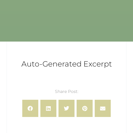
Auto-Generated Excerpt
Share Post: