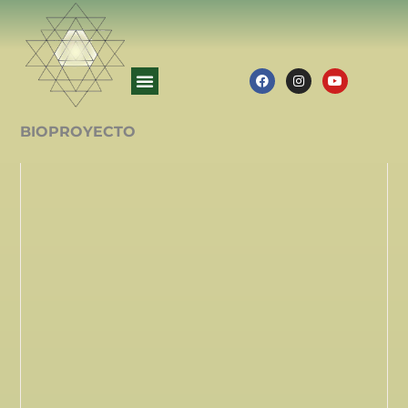
BIOPROYECTO