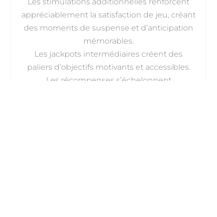
Les stimulations additionnelles renforcent
appréciablement la satisfaction de jeu, créant
des moments de suspense et d’anticipation
mémorables.
Les jackpots intermédiaires créent des
paliers d’objectifs motivants et accessibles.
Les récompenses s’échelonnent
intelligemment pour maintenir l’intérêt sur la
durée.
Les récompenses temporelles encouragent
une pratique régulière sans pression
excessive.
Les séquences de gains consécutifs
génèrent une dynamique particulièrement
gratifiante.
Présentation visuelle