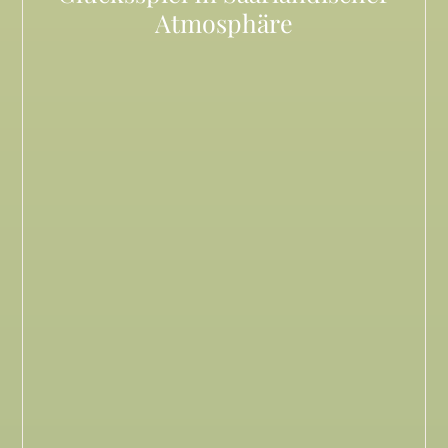
Atmosphäre