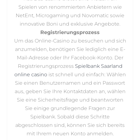
Spielen von renommierten Anbietern wie
NetEnt, Microgaming und Novomatic sowie
innovative Boni und exklusive Angebote.
Registrierungsprozess
Um das Online-Casino zu besuchen und sich
anzumelden, benötigen Sie lediglich eine E-
Mail-Adresse oder Ihr Facebook-Konto. Der
Registrierungsprozess
Spielbank Saarland
online casino
ist schnell und einfach: Wählen
Sie einen Benutzernamen und ein Passwort
aus, geben Sie Ihre Kontaktdaten an, wählen
Sie eine Sicherheitsfrage und beantworten
Sie einige grundlegende Fragen zur
Spielbank. Sobald diese Schritte
abgeschlossen sind, können Sie sich bereits
mit Ihrem neuen Konto anmelden.