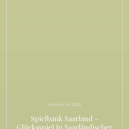
Gennaio 14, 2026
Spielbank Saarland –
Glücksspiel In Saarländischer