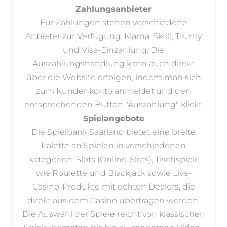
Zahlungsanbieter
Für Zahlungen stehen verschiedene
Anbieter zur Verfügung: Klarna, Skrill, Trustly
und Visa-Einzahlung. Die
Auszahlungshandlung kann auch direkt
über die Website erfolgen, indem man sich
zum Kundenkonto anmeldet und den
entsprechenden Button "Auszahlung" klickt.
Spielangebote
Die Spielbank Saarland bietet eine breite
Palette an Spielen in verschiedenen
Kategorien: Slots (Online-Slots), Tischspiele
wie Roulette und Blackjack sowie Live-
Casino-Produkte mit echten Dealers, die
direkt aus dem Casino übertragen werden.
Die Auswahl der Spiele reicht von klassischen