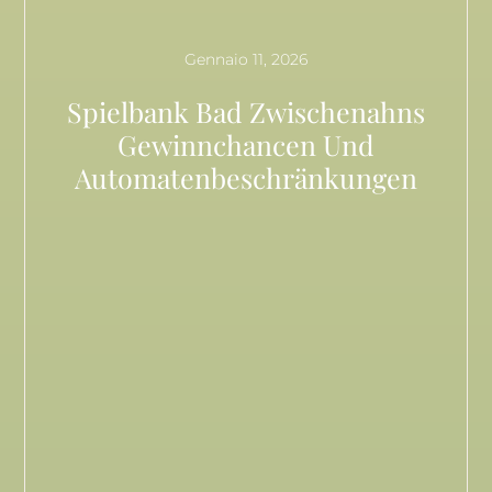
Gennaio 11, 2026
Spielbank Bad Zwischenahns
Gewinnchancen Und
Automatenbeschränkungen