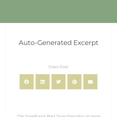
Auto-Generated Excerpt
Share Post:
Die Spielbank Bad Zwischenahn ist eine