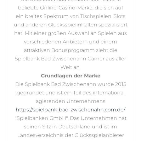
beliebte Online-Casino-Marke, die sich auf
ein breites Spektrum von Tischspielen, Slots
und anderen Glücksspielinhalten spezialisiert
hat. Mit einer großen Auswahl an Spielen aus
verschiedenen Anbietern und einem
attraktiven Bonusprogramm zieht die
Spielbank Bad Zwischenahn Gamer aus aller
Welt an.
Grundlagen der Marke
Die Spielbank Bad Zwischenahn wurde 2015
gegründet und ist ein Teil des international
agierenden Unternehmens
https://spielbank-bad-zwischenahn.com.de/
"Spielbanken GmbH". Das Unternehmen hat
seinen Sitz in Deutschland und ist im
Landesverzeichnis der Glücksspielanbieter