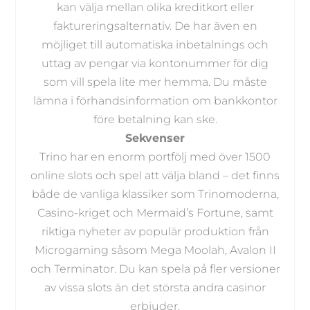
kan välja mellan olika kreditkort eller
faktureringsalternativ. De har även en
möjliget till automatiska inbetalnings och
uttag av pengar via kontonummer för dig
som vill spela lite mer hemma. Du måste
lämna i förhandsinformation om bankkontor
före betalning kan ske.
Sekvenser
Trino har en enorm portfölj med över 1500
online slots och spel att välja bland – det finns
både de vanliga klassiker som Trinomoderna,
Casino-kriget och Mermaid’s Fortune, samt
riktiga nyheter av populär produktion från
Microgaming såsom Mega Moolah, Avalon II
och Terminator. Du kan spela på fler versioner
av vissa slots än det största andra casinor
erbjuder.