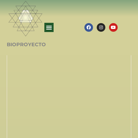
BIOPROYECTO