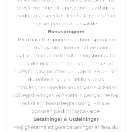
också möjlighet till uppsättning av dagliga
budgetgränser så du kan hålla reda på hur
mycket pengar du använder.
Bonusprogram
Trino har ett imponerande bonusprogram
med många olika former av free spins,
gratisspelningar och matchningsbonus. De
erbjuder också en "Trinorutin"- bonus på
100% för dina insättningar upp till $500 – allt
du behöver göra är att följa deras
instruktioner i meddelandet som skickades
vid registreringen och sätta in pengar. De har
också en "bonusbegränsning" – 8% av
bonusen på ditt insatta värde.
Betalningar & Utdelningar
Möjligheterna att göra betalningar är flera, du