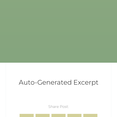
Auto-Generated Excerpt
Share Post: