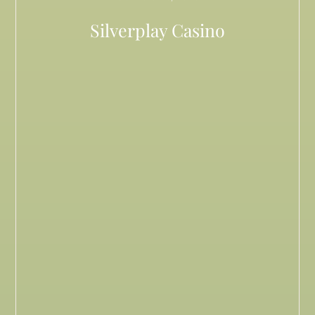
Silverplay Casino