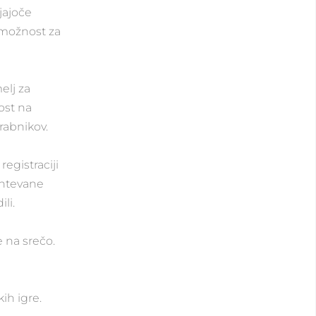
jajoče
n možnost za
elj za
ost na
rabnikov.
egistraciji
Zahtevane
li.
e na srečo.
ih igre.