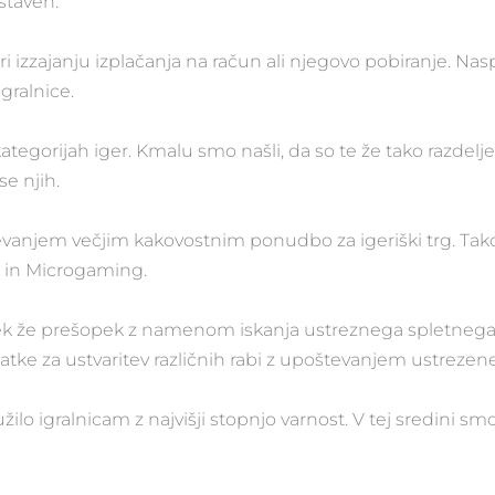
staven.
izzajanju izplačanja na račun ali njegovo pobiranje. Nasp
gralnice.
kategorijah iger. Kmalu smo našli, da so te že tako razdelj
se njih.
tevanjem večjim kakovostnim ponudbo za igeriški trg. Tak
h in Microgaming.
lovek že prešopek z namenom iskanja ustreznega spletneg
datke za ustvaritev različnih rabi z upoštevanjem ustrez
o igralnicam z najvišji stopnjo varnost. V tej sredini smo