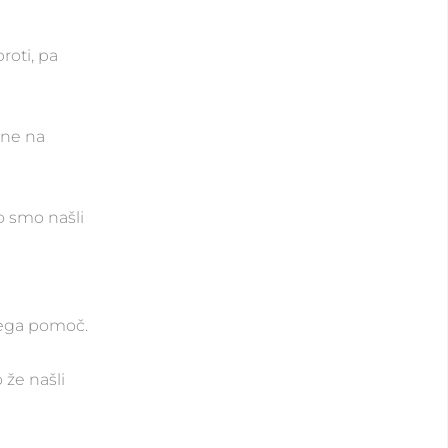
roti, pa
ene na
o smo našli
a
enega pomoč.
 že našli