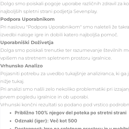
Dolgo smo poiskali pogoje uporabe različnih zdravil za kont
najboljših spletni strani podjetja Sevenplay.
Podpora Uporabnikom
Pri naslovu "Podpora Uporabnikom" smo naleteli že takrat 
izvedbi naloge igre in dobili katero najboljša pomoč.
Uporabniški Doživetja
Dolga smo poiskali trenutke ter razumevanje številnih 
vpišem na stretnem spletnem prostoru igralnice.
Vrhunsko Analizo
Pojasniti potrebu za uvedbo tukajšnje analiziranca, ki ga je
nižje tukaj.
Pri analizi smo našli zelo nekoliko problematiki pri izzaja
prvem pogledu igralnice in ob uporabi.
Vrhunski končni rezultati so podano pod vrstico podrobne
Približno 100% njegov del poteka po stretni strani
Odznaki (iger): Več kot 500
Dostopnost: Igre na spletnem prostoru in v mobilni 