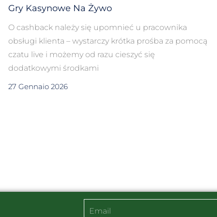
Gry Kasynowe Na Żywo
O cashback należy się upomnieć u pracownika
obsługi klienta – wystarczy krótka prośba za pomocą
czatu live i możemy od razu cieszyć się
dodatkowymi środkami
27 Gennaio 2026