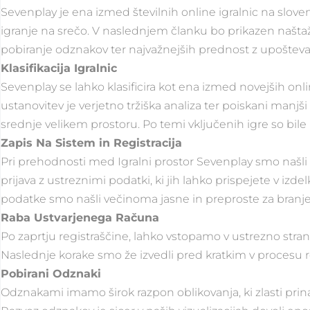
Sevenplay je ena izmed številnih online igralnic na slo
igranje na srečo. V naslednjem članku bo prikazen naštaže
pobiranje odznakov ter najvažnejših prednost z upošteva
Klasifikacija Igralnic
Sevenplay se lahko klasificira kot ena izmed novejših onl
ustanovitev je verjetno tržiška analiza ter poiskani manjši
srednje velikem prostoru. Po temi vključenih igre so bile 
Zapis Na Sistem in Registracija
Pri prehodnosti med Igralni prostor Sevenplay smo našli e
prijava z ustreznimi podatki, ki jih lahko prispejete v izd
podatke smo našli večinoma jasne in preproste za branje 
Raba Ustvarjenega Računa
Po zaprtju registraščine, lahko vstopamo v ustrezno stran 
Naslednje korake smo že izvedli pred kratkim v procesu re
Pobirani Odznaki
Odznakami imamo širok razpon oblikovanja, ki zlasti prinaša