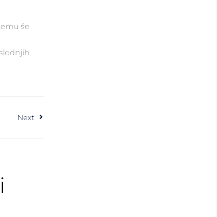
 temu še
slednjih
Next
i