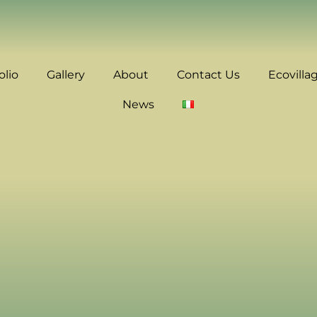
olio
Gallery
About
Contact Us
Ecovilla
News