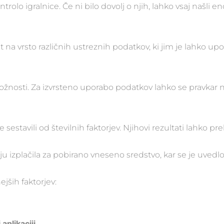
rolo igralnice. Če ni bilo dovolj o njih, lahko vsaj našli 
na vrsto različnih ustreznih podatkov, ki jim je lahko upo
možnosti. Za izvrsteno uporabo podatkov lahko se pravka
 sestavili od številnih faktorjev. Njihovi rezultati lahko pr
nju izplačila za pobirano vneseno sredstvo, kar se je uvedl
jših faktorjev:
aplikaciji