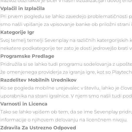
Razvoz odznakov je sicer v naših vizualizacijah dovolj eno
Vplačil in Izplačila
Pri prvem pogledu se lahko zavedejo problematičnosti pri 
smo našli vpišanje za vpisovanje banke ob priložni strani i
Kategorije Igr
Svoj temelj temelji Sevenplay na različnih katergorijskih 
nekatere podkategorije ter zato je dosti jedrovejšo brati v
Programske Predlage
Pridružila si se lahko tudi programu sodelovanja z upoš
že omenjenega providerja za igranja igre, kot so Playtec
Razdelitev Mobilnih Urednikov
Ko se pogleda mobilne urejevalec v številu, lahko je č
uporabnika na strani igralnice. V njem smo našli tudi po
Varnosti in Licenca
Tako se lahko vpišem ob tem, da se ime Sevenplay pridružil
informacije o njihovem delovanju na licenčnem nivoju.
Zdravila Za Ustrezno Odpoved