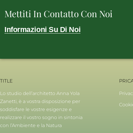
Mettiti In Contatto Con Noi
Informazioni Su Di Noi
TITLE
PRIC
Lo studio dell’architetto Anna Yola
Privac
Zanetti, è a vostra disposizione per
Cooki
soddisfare le vostre esigenze e
realizzare il vostro sogno in sintonia
con l’Ambiente e la Natura