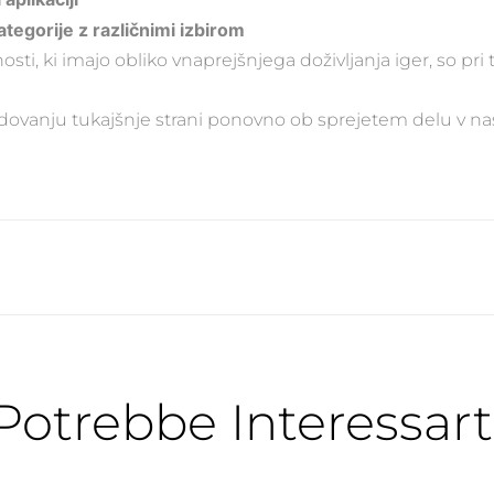
tegorije z različnimi izbirom
i, ki imajo obliko vnaprejšnjega doživljanja iger, so pri
ledovanju tukajšnje strani ponovno ob sprejetem delu v na
Potrebbe Interessart