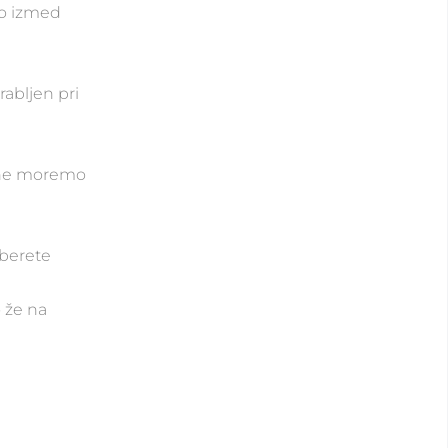
eno izmed
rabljen pri
r ne moremo
eberete
o že na