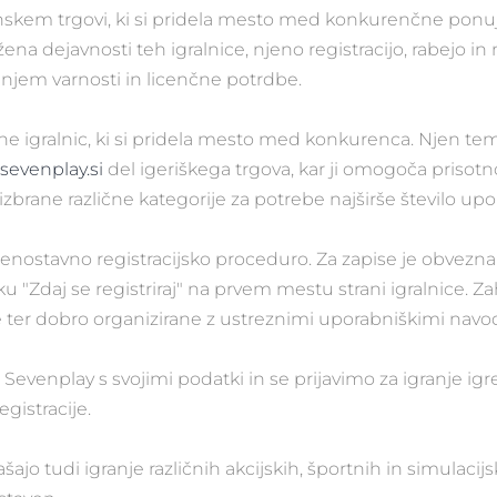
venskem trgovi, ki si pridela mesto med konkurenčne ponu
na dejavnosti teh igralnice, njeno registracijo, rabejo i
njem varnosti in licenčne potrdbe.
ine igralnic, ki si pridela mesto med konkurenca. Njen tem
sevenplay.si
del igeriškega trgova, kar ji omogoča prisotn
izbrane različne kategorije za potrebe najširše število upo
nostavno registracijsko proceduro. Za zapise je obvezna r
elku "Zdaj se registriraj" na prvem mestu strani igralnice. 
ter dobro organizirane z ustreznimi uporabniškimi navodi
Sevenplay s svojimi podatki in se prijavimo za igranje igr
gistracije.
jo tudi igranje različnih akcijskih, športnih in simulacijsk