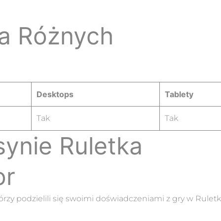
na Różnych
Desktops
Tablety
Tak
Tak
synie Ruletka
or
órzy podzielili się swoimi doświadczeniami z gry w Rulet