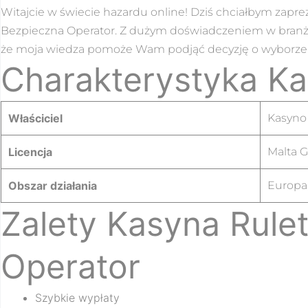
Witajcie w świecie hazardu online! Dziś chciałbym zap
Bezpieczna Operator. Z dużym doświadczeniem w branży 
że moja wiedza pomoże Wam podjąć decyzję o wyborze n
Charakterystyka K
Właściciel
Kasyno 
Licencja
Malta 
Obszar działania
Europa,
Zalety Kasyna Rule
Operator
Szybkie wypłaty