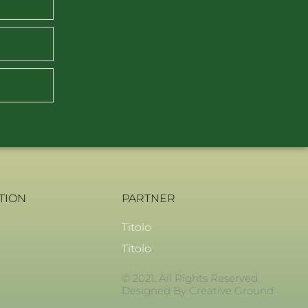
TION
PARTNER
Titolo
Titolo
© 2021. All Rights Reserved.
Designed By Creative Ground