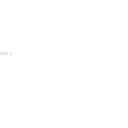
stać z