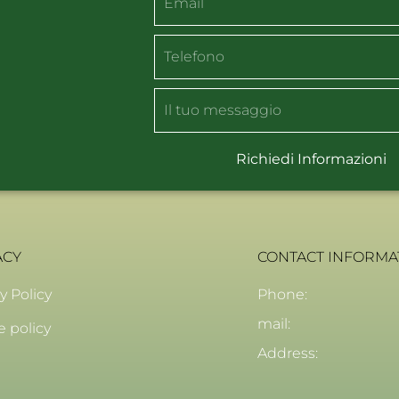
Richiedi Informazioni
ACY
CONTACT INFORMA
y Policy
Phone:
mail:
e policy
Address: