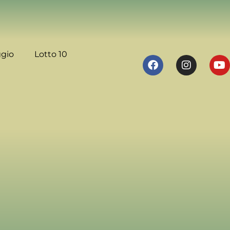
ggio
Lotto 10