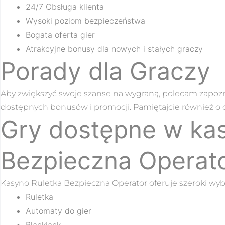
24/7 Obsługa klienta
Wysoki poziom bezpieczeństwa
Bogata oferta gier
Atrakcyjne bonusy dla nowych i stałych graczy
Porady dla Graczy
Aby zwiększyć swoje szanse na wygraną, polecam zapoz
dostępnych bonusów i promocji. Pamiętajcie również o
Gry dostępne w kas
Bezpieczna Operat
Kasyno Ruletka Bezpieczna Operator oferuje szeroki wybó
Ruletka
Automaty do gier
Blackjack