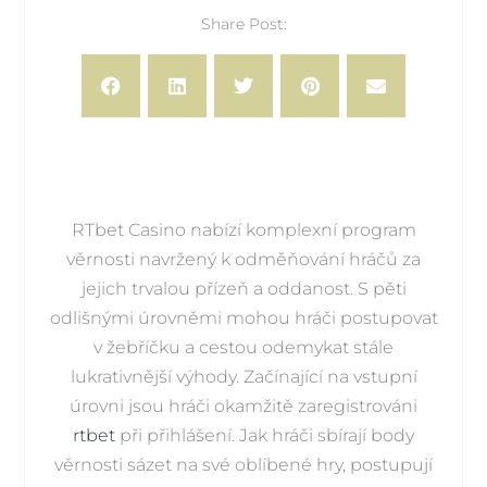
Share Post:
RTbet Casino nabízí komplexní program
věrnosti navržený k odměňování hráčů za
jejich trvalou přízeň a oddanost. S pěti
odlišnými úrovněmi mohou hráči postupovat
v žebříčku a cestou odemykat stále
lukrativnější výhody. Začínající na vstupní
úrovni jsou hráči okamžitě zaregistrováni
rtbet
při přihlášení. Jak hráči sbírají body
věrnosti sázet na své oblíbené hry, postupují