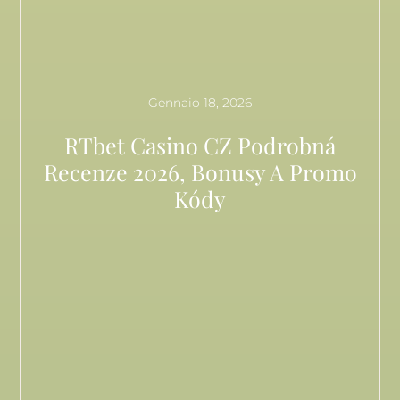
Gennaio 18, 2026
RTbet Casino CZ Podrobná
Recenze 2026, Bonusy A Promo
Kódy