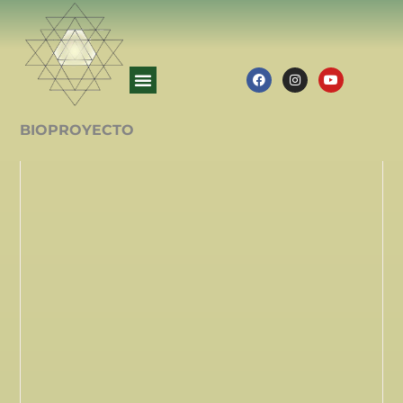
BIOPROYECTO