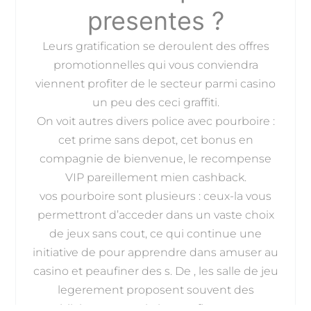
presentes ?
Leurs gratification se deroulent des offres
promotionnelles qui vous conviendra
viennent profiter de le secteur parmi casino
un peu des ceci graffiti.
On voit autres divers police avec pourboire :
cet prime sans depot, cet bonus en
compagnie de bienvenue, le recompense
VIP pareillement mien cashback.
vos pourboire sont plusieurs : ceux-la vous
permettront d’acceder dans un vaste choix
de jeux sans cout, ce qui continue une
initiative de pour apprendre dans amuser au
casino et peaufiner des s. De , les salle de jeu
legerement proposent souvent des
publicites caracteristiques afin que nous