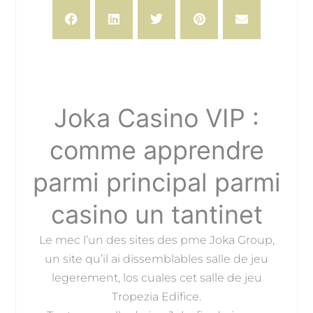
Joka Casino VIP :
comme apprendre
parmi principal parmi
casino un tantinet
Le mec l’un des sites des pme Joka Group,
un site qu’il ai dissemblables salle de jeu
legerement, los cuales cet salle de jeu
Tropezia Edifice.