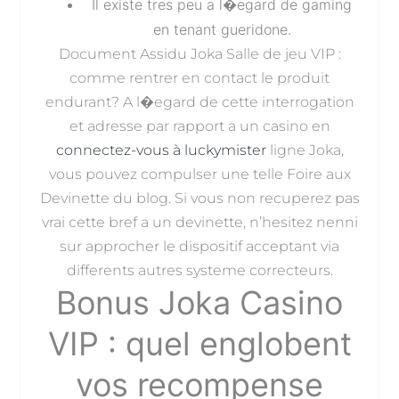
Il existe tres peu a l�egard de gaming
en tenant gueridone.
Document Assidu Joka Salle de jeu VIP :
comme rentrer en contact le produit
endurant? A l�egard de cette interrogation
et adresse par rapport a un casino en
connectez-vous à luckymister
ligne Joka,
vous pouvez compulser une telle Foire aux
Devinette du blog. Si vous non recuperez pas
vrai cette bref a un devinette, n’hesitez nenni
sur approcher le dispositif acceptant via
differents autres systeme correcteurs.
Bonus Joka Casino
VIP : quel englobent
vos recompense