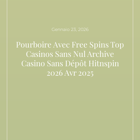
Gennaio 23, 2026
Pourboire Avec Free Spins Top
Casinos Sans Nul Archive
Casino Sans Dépôt Hitnspin
2026 Avr 2025