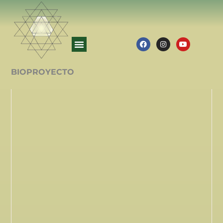
BIOPROYECTO