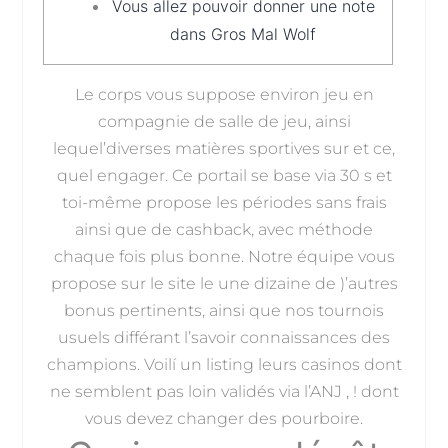
Vous allez pouvoir donner une note
dans Gros Mal Wolf
Le corps vous suppose environ jeu en
compagnie de salle de jeu, ainsi
lequel’diverses matières sportives sur et ce,
quel engager. Ce portail se base via 30 s et
toi-même propose les périodes sans frais
ainsi que de cashback, avec méthode
chaque fois plus bonne. Notre équipe vous
propose sur le site le une dizaine de )’autres
bonus pertinents, ainsi que nos tournois
usuels différant l’savoir connaissances des
champions.
Voilí un listing leurs casinos dont
ne semblent pas loin validés via l’ANJ , ! dont
vous devez changer des pourboire.