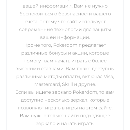
вашей информации. Вам не нужно
беспокоиться о безопасности вашего
счета, потому что сайт использует
современные технологии для защиты
вашей информации.
Кроме того, Pokerdom предлагает
различные бонусы и акции, которые
помогут вам начать играть с более
высокими ставками. Вам также доступны
различные методы оплаты, включая Visa,
Mastercard, Skrill и другие.
Если вы ищете зеркало Pokerdom, то вам
доступно несколько зеркал, которые
позволяют играть в игры на этом сайте.
Вам нужно только найти подходящее
зеркало и начать играть.