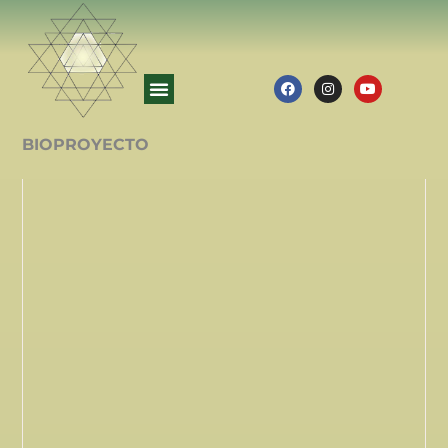
BIOPROYECTO