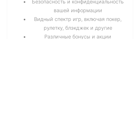
Безопасность и конфиденциальность
вашей информации
Видный спектр игр, включая покер,
рулетку, блэкджек и другие
Различные бонусы и акции
Многочисленные методы оплаты
Доступные зеркала для игры
Таким образом, Pokerdom – это лучший
выбор для тех, кто ищет надежный и
безопасный способ играть в покер и
казино онлайн. Вам не нужно
беспокоиться о безопасности вашего
счета, потому что сайт использует
современные технологии для защиты
вашей информации.
Преимущества и