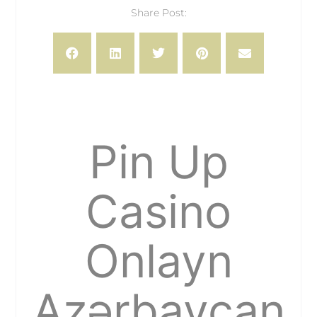
Share Post:
Pin Up
Casino
Onlayn
Azərbaycan