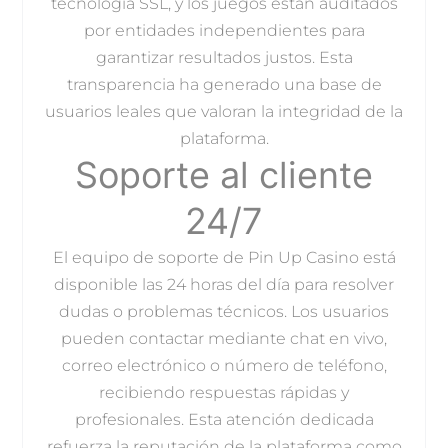
tecnología SSL, y los juegos están auditados
por entidades independientes para
garantizar resultados justos. Esta
transparencia ha generado una base de
usuarios leales que valoran la integridad de la
plataforma.
Soporte al cliente
24/7
El equipo de soporte de Pin Up Casino está
disponible las 24 horas del día para resolver
dudas o problemas técnicos. Los usuarios
pueden contactar mediante chat en vivo,
correo electrónico o número de teléfono,
recibiendo respuestas rápidas y
profesionales. Esta atención dedicada
refuerza la reputación de la plataforma como