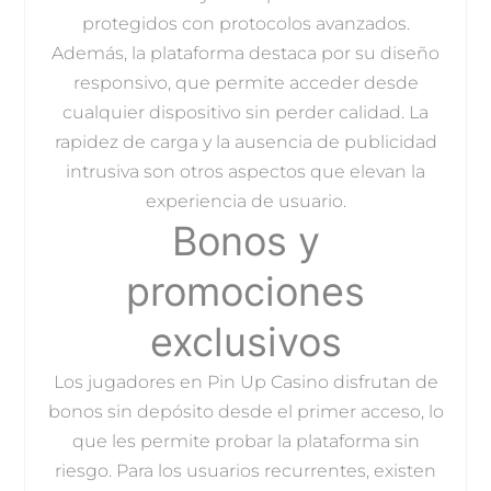
protegidos con protocolos avanzados.
Además, la plataforma destaca por su diseño
responsivo, que permite acceder desde
cualquier dispositivo sin perder calidad. La
rapidez de carga y la ausencia de publicidad
intrusiva son otros aspectos que elevan la
experiencia de usuario.
Bonos y
promociones
exclusivos
Los jugadores en Pin Up Casino disfrutan de
bonos sin depósito desde el primer acceso, lo
que les permite probar la plataforma sin
riesgo. Para los usuarios recurrentes, existen