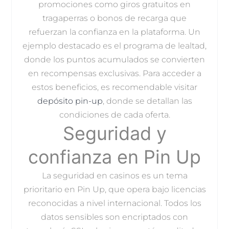
promociones como giros gratuitos en
tragaperras o bonos de recarga que
refuerzan la confianza en la plataforma. Un
ejemplo destacado es el programa de lealtad,
donde los puntos acumulados se convierten
en recompensas exclusivas. Para acceder a
estos beneficios, es recomendable visitar
depósito pin-up
, donde se detallan las
condiciones de cada oferta.
Seguridad y
confianza en Pin Up
La seguridad en casinos es un tema
prioritario en Pin Up, que opera bajo licencias
reconocidas a nivel internacional. Todos los
datos sensibles son encriptados con