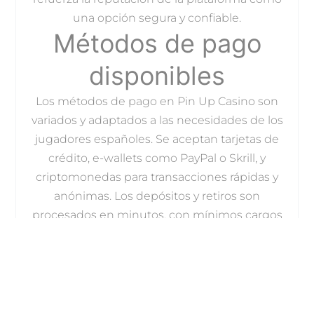
una opción segura y confiable.
Métodos de pago
disponibles
Los métodos de pago en Pin Up Casino son
variados y adaptados a las necesidades de los
jugadores españoles. Se aceptan tarjetas de
crédito, e-wallets como PayPal o Skrill, y
criptomonedas para transacciones rápidas y
anónimas. Los depósitos y retiros son
procesados en minutos, con mínimos cargos
administrativos. Esta flexibilidad facilita el
jugar en línea sin interrupciones.
Experiencia móvil de
Pin Up Casino