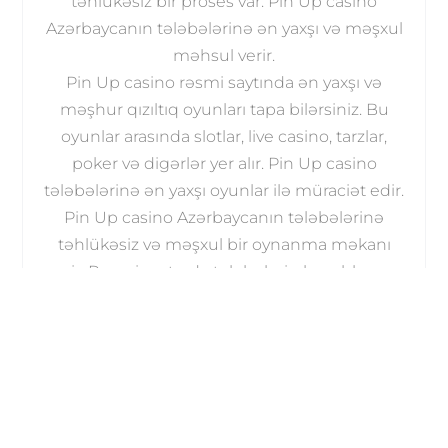
təhlükəsiz bir proses var. Pin Up casino
Azərbaycanın tələbələrinə ən yaxşı və məşxul
məhsul verir.
Pin Up casino rəsmi saytında ən yaxşı və
məşhur qızıltıq oyunları tapa bilərsiniz. Bu
oyunlar arasında slotlar, live casino, tarzlar,
poker və digərlər yer alır. Pin Up casino
tələbələrinə ən yaxşı oyunlar ilə müraciət edir.
Pin Up casino Azərbaycanın tələbələrinə
təhlükəsiz və məşxul bir oynanma məkanı
verir. Rəsmi saytında tələbələrin hesablarının
təhlükəsizliyi və məşxulluğunu təmin etmək
üçün ətraflı məsafələrə malik məsafəli
kontroll və təhlükəsizlik təminatları var.
Pin Up casino Azərbaycanın tələbələrinə ən
yaxşı və məşxul məhsul verir. Rəsmi saytında
tələbələrin hesablarının məşxulluğunu təmin