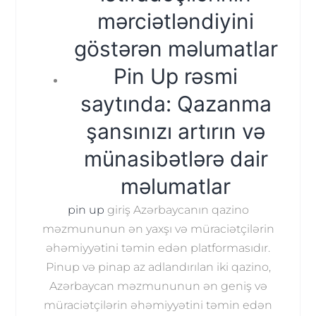
mərciətləndiyini
göstərən məlumatlar
Pin Up rəsmi
saytında: Qazanma
şansınızı artırın və
münasibətlərə dair
məlumatlar
pin up
giriş Azərbaycanın qazino
məzmununun ən yaxşı və müraciətçilərin
əhəmiyyətini təmin edən platformasıdır.
Pinup və pinap az adlandırılan iki qazino,
Azərbaycan məzmununun ən geniş və
müraciətçilərin əhəmiyyətini təmin edən