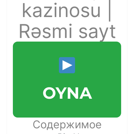
kazinosu |
Rəsmi sayt
OYNA
Содержимое