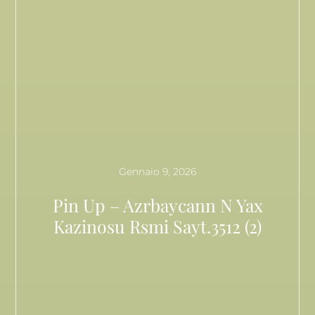
Gennaio 9, 2026
Pin Up – Azrbaycann N Yax
Kazinosu Rsmi Sayt.3512 (2)