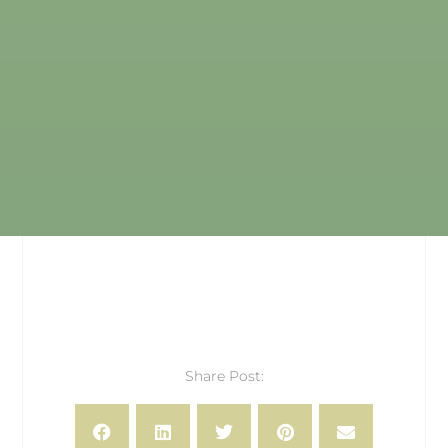
Share Post: