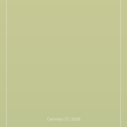
Gennaio 27, 2026