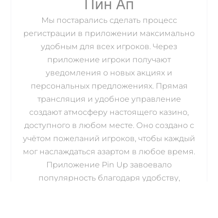
Пин Ап
Мы постарались сделать процесс
регистрации в приложении максимально
удобным для всех игроков. Через
приложение игроки получают
уведомления о новых акциях и
персональных предложениях. Прямая
трансляция и удобное управление
создают атмосферу настоящего казино,
доступного в любом месте. Оно создано с
учётом пожеланий игроков, чтобы каждый
мог наслаждаться азартом в любое время.
Приложение Pin Up завоевало
популярность благодаря удобству,
надежности и широким возможностям
для игры. Испытайте мастерство, играя в
свои любимые карточные игры.