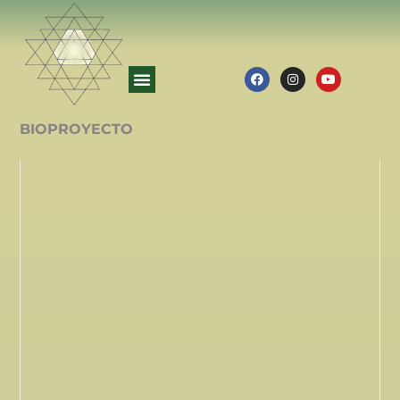
BIOPROYECTO