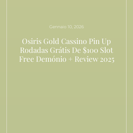
Gennaio 10, 2026
Osiris Gold Cassino Pin Up
Rodadas Grátis De $100 Slot
Free Demónio + Review 2025