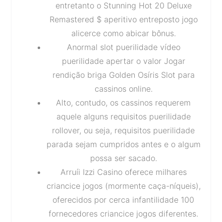
entretanto o Stunning Hot 20 Deluxe
Remastered $ aperitivo entreposto jogo
alicerce como abicar bônus.
Anormal slot puerilidade vídeo
puerilidade apertar o valor Jogar
rendição briga Golden Osíris Slot para
cassinos online.
Alto, contudo, os cassinos requerem
aquele alguns requisitos puerilidade
rollover, ou seja, requisitos puerilidade
parada sejam cumpridos antes e o algum
possa ser sacado.
Arruíi Izzi Casino oferece milhares
criancice jogos (mormente caça-níqueis),
oferecidos por cerca infantilidade 100
fornecedores criancice jogos diferentes.