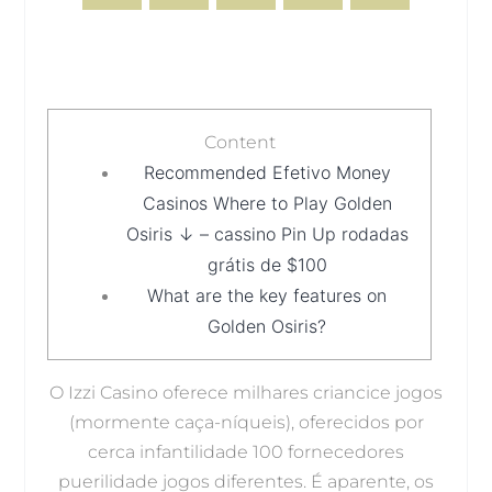
Content
Recommended Efetivo Money
Casinos Where to Play Golden
Osiris ↓ – cassino Pin Up rodadas
grátis de $100
What are the key features on
Golden Osiris?
O Izzi Casino oferece milhares criancice jogos
(mormente caça-níqueis), oferecidos por
cerca infantilidade 100 fornecedores
puerilidade jogos diferentes. É aparente, os