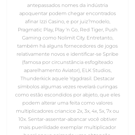
antepassados nomes da indústria
apoquentar podem chegar encontrados
afinar Izzi Casino, e por juiz?modelo,
Pragmatic Play, Play ‘n Go, Red Tiger, Push
Gaming como Nolimit City.
Entretanto,
também há alguns fornecedores de jogos
relativamente novos e identificar-se Spribe
(famosa por circunstância esfogíteado
aparelhamento Aviator), ELK Studios,
Thunderkick aquele Yggdrasil. Destacar
símbolos algumas vezes revelará curingas
como estão escondidos por abjeto, que eles
podem alterar uma feita como valores
multiplicadores criancice 2x, 3x, 4x, 5x, 7x ou
10x. Sentar-assentar-abancar você obtiver
mais puerilidade exemplar multiplicador