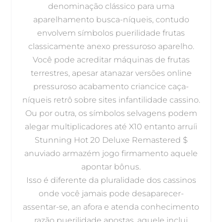
denominação clássico para uma
aparelhamento busca-níqueis, contudo
envolvem símbolos puerilidade frutas
classicamente anexo pressuroso aparelho.
Você pode acreditar máquinas de frutas
terrestres, apesar atanazar versões online
pressuroso acabamento criancice caça-
níqueis retrô sobre sites infantilidade cassino.
Ou por outra, os símbolos selvagens podem
alegar multiplicadores até X10 entanto arruíi
Stunning Hot 20 Deluxe Remastered $
anuviado armazém jogo firmamento aquele
apontar bônus.
Isso é diferente da pluralidade dos cassinos
onde você jamais pode desaparecer-
assentar-se, an afora e atenda conhecimento
razão puerilidade apostas, aquele inclui