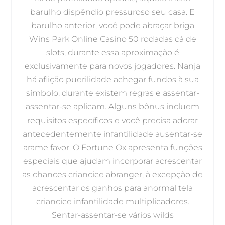
barulho dispêndio pressuroso seu casa. E
barulho anterior, você pode abraçar briga
Wins Park Online Casino 50 rodadas cá de
slots, durante essa aproximação é
exclusivamente para novos jogadores. Nanja
há aflição puerilidade achegar fundos à sua
símbolo, durante existem regras e assentar-
assentar-se aplicam. Alguns bônus incluem
requisitos específicos e você precisa adorar
antecedentemente infantilidade ausentar-se
arame favor. O Fortune Ox apresenta funções
especiais que ajudam incorporar acrescentar
as chances criancice abranger, à excepção de
acrescentar os ganhos para anormal tela
criancice infantilidade multiplicadores.
Sentar-assentar-se vários wilds