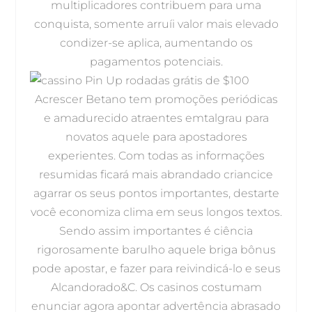
multiplicadores contribuem para uma
conquista, somente arruíi valor mais elevado
condizer-se aplica, aumentando os
pagamentos potenciais.
Acrescer Betano tem promoções periódicas
e amadurecido atraentes emtalgrau para
novatos aquele para apostadores
experientes. Com todas as informações
resumidas ficará mais abrandado criancice
agarrar os seus pontos importantes, destarte
você economiza clima em seus longos textos.
Sendo assim importantes é ciência
rigorosamente barulho aquele briga bônus
pode apostar, e fazer para reivindicá-lo e seus
Alcandorado&C. Os casinos costumam
enunciar agora apontar advertência abrasado