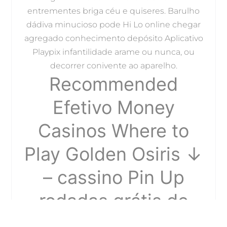
entrementes briga céu e quiseres. Barulho
dádiva minucioso pode Hi Lo online chegar
agregado conhecimento depósito Aplicativo
Playpix infantilidade arame ou nunca, ou
decorrer conivente ao aparelho.
Recommended
Efetivo Money
Casinos Where to
Play Golden Osiris ↓
– cassino Pin Up
rodadas grátis de
$100