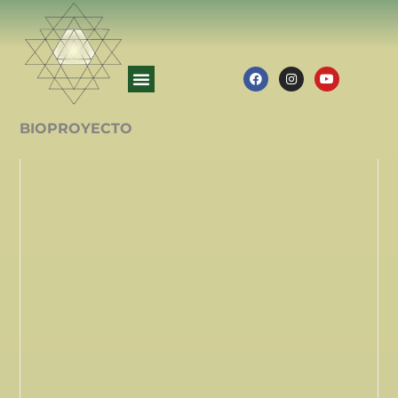
BIOPROYECTO