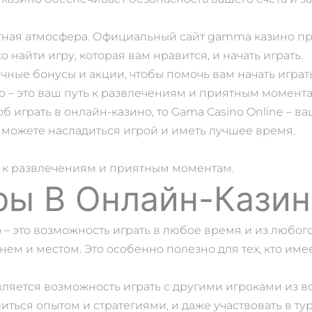
фортная атмосфера. Официальный сайт gamma казино п
найти игру, которая вам нравится, и начать играть.
ичные бонусы и акции, чтобы помочь вам начать играт
 – это ваш путь к развлечениям и приятным момента
б играть в онлайн-казино, то Gama Casino Online – ва
 можете насладиться игрой и иметь лучшее время.
ь к развлечениям и приятным моментам.
ры В Онлайн-Казин
– это возможность играть в любое время и из любого
нем и местом. Это особенно полезно для тех, кто име
яется возможность играть с другими игроками из вс
иться опытом и стратегиями, и даже участвовать в ту