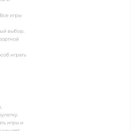
 Все игры
ный выбор.
мфортной
особ играть
.
улетку.
ать игры и
защищает