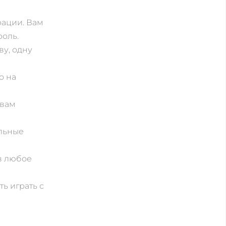
рации. Вам
роль.
у, одну
о на
 вам
альные
 в любое
ь играть с