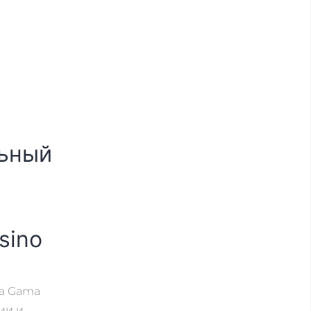
льный
sino
на Gama
ии и