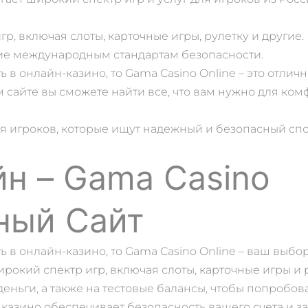
гр, включая слоты, карточные игры, рулетку и другие.
вие международным стандартам безопасности.
в онлайн-казино, то Gama Casino Online – это отлич
ом сайте вы сможете найти все, что вам нужно для ко
для игроков, которые ищут надежный и безопасный сп
н – Gama Casino
ный Сайт
в онлайн-казино, то Gama Casino Online – ваш выбор
кий спектр игр, включая слоты, карточные игры и р
деньги, а также на тестовые балансы, чтобы попробов
 казино обеспечивает безопасность вашего счета и 