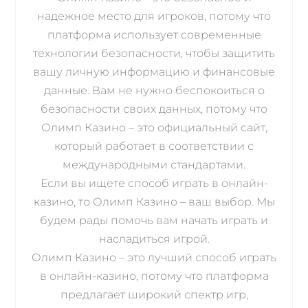
надежное место для игроков, потому что
платформа использует современные
технологии безопасности, чтобы защитить
вашу личную информацию и финансовые
данные. Вам не нужно беспокоиться о
безопасности своих данных, потому что
Олимп Казино – это официальный сайт,
который работает в соответствии с
международными стандартами.
Если вы ищете способ играть в онлайн-
казино, то Олимп Казино – ваш выбор. Мы
будем рады помочь вам начать играть и
насладиться игрой.
Олимп Казино – это лучший способ играть
в онлайн-казино, потому что платформа
предлагает широкий спектр игр,