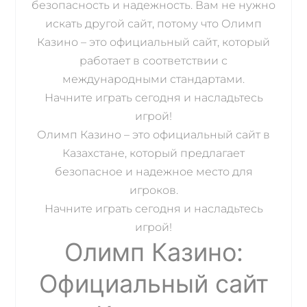
безопасность и надежность. Вам не нужно
искать другой сайт, потому что Олимп
Казино – это официальный сайт, который
работает в соответствии с
международными стандартами.
Начните играть сегодня и насладьтесь
игрой!
Олимп Казино – это официальный сайт в
Казахстане, который предлагает
безопасное и надежное место для
игроков.
Начните играть сегодня и насладьтесь
игрой!
Олимп Казино:
Официальный сайт