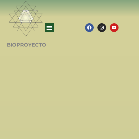
BIOPROYECTO