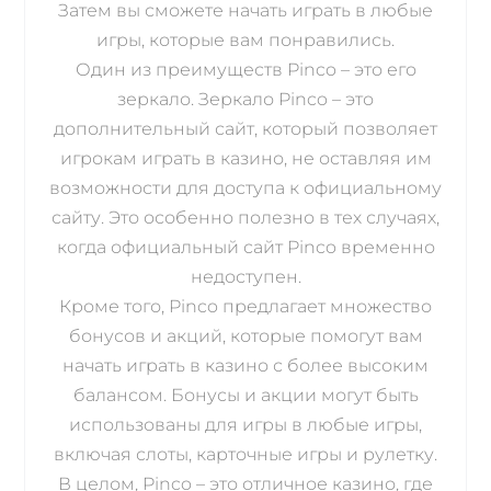
Затем вы сможете начать играть в любые
игры, которые вам понравились.
Один из преимуществ Pinco – это его
зеркало. Зеркало Pinco – это
дополнительный сайт, который позволяет
игрокам играть в казино, не оставляя им
возможности для доступа к официальному
сайту. Это особенно полезно в тех случаях,
когда официальный сайт Pinco временно
недоступен.
Кроме того, Pinco предлагает множество
бонусов и акций, которые помогут вам
начать играть в казино с более высоким
балансом. Бонусы и акции могут быть
использованы для игры в любые игры,
включая слоты, карточные игры и рулетку.
В целом, Pinco – это отличное казино, где