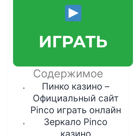
ИГРАТЬ
Содержимое
Пинко казино –
Официальный сайт
Pinco играть онлайн
Зеркало Pinco
казино