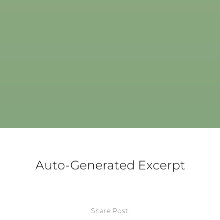
Auto-Generated Excerpt
Share Post: