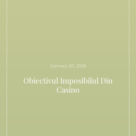
Gennaio 20, 2026
Obiectivul Imposibilul Din
Casino