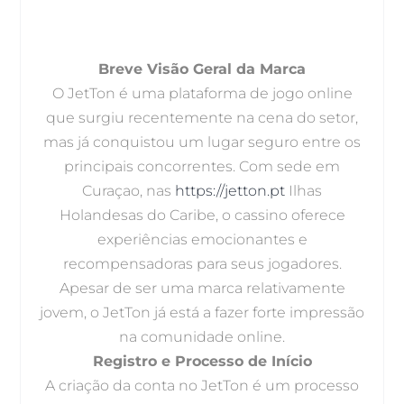
Breve Visão Geral da Marca
O JetTon é uma plataforma de jogo online
que surgiu recentemente na cena do setor,
mas já conquistou um lugar seguro entre os
principais concorrentes. Com sede em
Curaçao, nas
https://jetton.pt
Ilhas
Holandesas do Caribe, o cassino oferece
experiências emocionantes e
recompensadoras para seus jogadores.
Apesar de ser uma marca relativamente
jovem, o JetTon já está a fazer forte impressão
na comunidade online.
Registro e Processo de Início
A criação da conta no JetTon é um processo