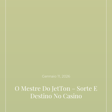
Gennaio 11, 2026
O Mestre Do JetTon – Sorte E
Destino No Casino