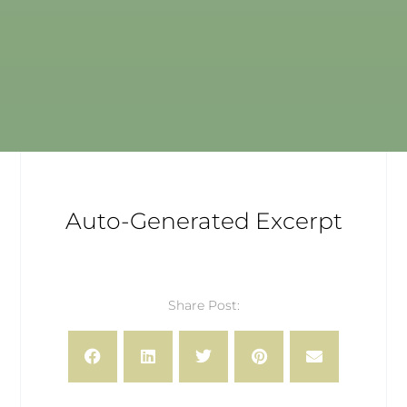
Auto-Generated Excerpt
Share Post: