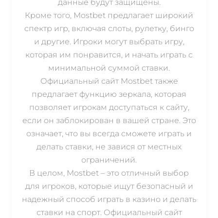
данные будут защищены.
Кроме того, Mostbet предлагает широкий
спектр игр, включая слоты, рулетку, бинго
и другие. Игроки могут выбрать игру,
которая им понравится, и начать играть с
минимальной суммой ставки.
Официальный сайт Mostbet также
предлагает функцию зеркала, которая
позволяет игрокам доступаться к сайту,
если он заблокирован в вашей стране. Это
означает, что вы всегда сможете играть и
делать ставки, не завися от местных
ограничений.
В целом, Mostbet – это отличный выбор
для игроков, которые ищут безопасный и
надежный способ играть в казино и делать
ставки на спорт. Официальный сайт