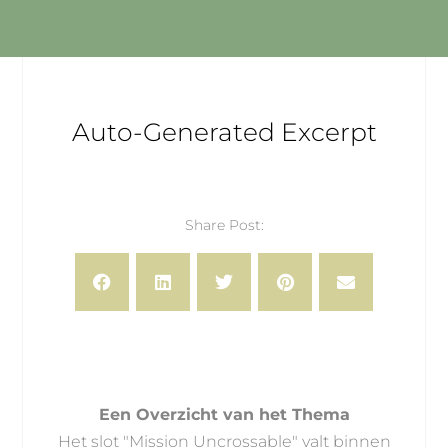
Auto-Generated Excerpt
Share Post:
Een Overzicht van het Thema
Het slot "Mission Uncrossable" valt binnen