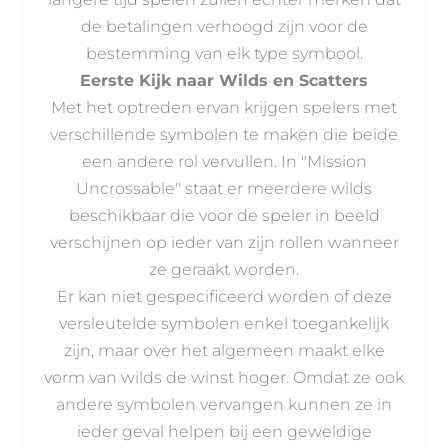
de betalingen verhoogd zijn voor de
bestemming van elk type symbool.
Eerste Kijk naar Wilds en Scatters
Met het optreden ervan krijgen spelers met
verschillende symbolen te maken die beide
een andere rol vervullen. In "Mission
Uncrossable" staat er meerdere wilds
beschikbaar die voor de speler in beeld
verschijnen op ieder van zijn rollen wanneer
ze geraakt worden.
Er kan niet gespecificeerd worden of deze
versleutelde symbolen enkel toegankelijk
zijn, maar over het algemeen maakt elke
vorm van wilds de winst hoger. Omdat ze ook
andere symbolen vervangen kunnen ze in
ieder geval helpen bij een geweldige