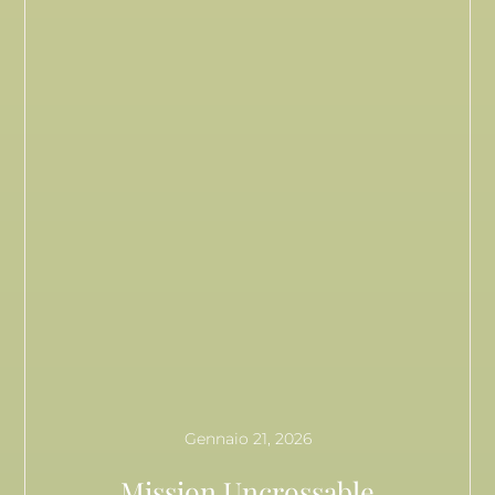
Gennaio 21, 2026
Mission Uncrossable