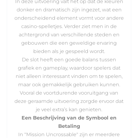
In deze uitvoering valt het op dat de kleuren
donker en dramatisch zijn ingezet, wat een
onderscheidend element vormt voor andere
casino-spelletjes. Verder ziet men in de
achtergrond van verschillende steden en
gebouwen die een geweldige ervaring
bieden als je gespeeld wordt.
De slot heeft een goede balans tussen
grafiek en gameplay, waardoor spelers dat
niet alleen interessant vinden om te spelen,
maar ook gemakkelijk gebruiken kunnen.
Vooral de voortdurende vooruitgang van
deze geraamde uitvoering zorgde ervoor dat
je veel extra’s kan genieten.
Een Beschrijving van de Symbool en
Betaling
In "Mission Uncrossable" zijn er meerdere