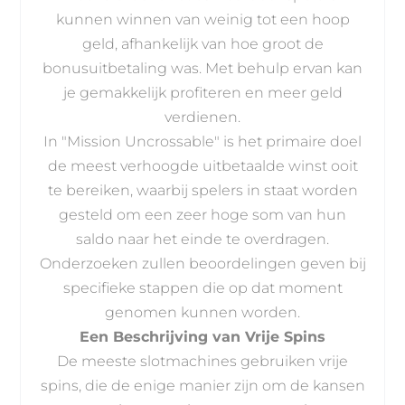
kunnen winnen van weinig tot een hoop
geld, afhankelijk van hoe groot de
bonusuitbetaling was. Met behulp ervan kan
je gemakkelijk profiteren en meer geld
verdienen.
In "Mission Uncrossable" is het primaire doel
de meest verhoogde uitbetaalde winst ooit
te bereiken, waarbij spelers in staat worden
gesteld om een zeer hoge som van hun
saldo naar het einde te overdragen.
Onderzoeken zullen beoordelingen geven bij
specifieke stappen die op dat moment
genomen kunnen worden.
Een Beschrijving van Vrije Spins
De meeste slotmachines gebruiken vrije
spins, die de enige manier zijn om de kansen