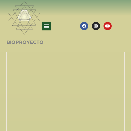
BIOPROYECTO