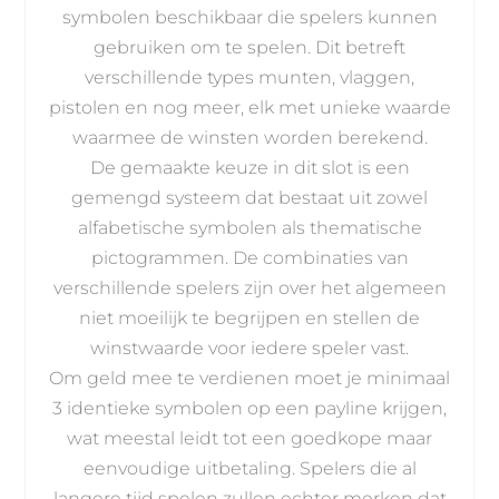
symbolen beschikbaar die spelers kunnen
gebruiken om te spelen. Dit betreft
verschillende types munten, vlaggen,
pistolen en nog meer, elk met unieke waarde
waarmee de winsten worden berekend.
De gemaakte keuze in dit slot is een
gemengd systeem dat bestaat uit zowel
alfabetische symbolen als thematische
pictogrammen. De combinaties van
verschillende spelers zijn over het algemeen
niet moeilijk te begrijpen en stellen de
winstwaarde voor iedere speler vast.
Om geld mee te verdienen moet je minimaal
3 identieke symbolen op een payline krijgen,
wat meestal leidt tot een goedkope maar
eenvoudige uitbetaling. Spelers die al
langere tijd spelen zullen echter merken dat