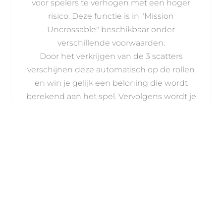
voor spelers te verhogen met een hoger
risico. Deze functie is in "Mission
Uncrossable" beschikbaar onder
verschillende voorwaarden.
Door het verkrijgen van de 3 scatters
verschijnen deze automatisch op de rollen
en win je gelijk een beloning die wordt
berekend aan het spel. Vervolgens wordt je
beoordeeld door meerdere free spins, wat
een uniek gedeelte is dat zeker verhoogt in
hun totale spelscore.
In "Mission Uncrossable" hebben vrije spins
de rol om meer te winnen dan anderen,
aangezien ze ook niet kunnen worden
beïnvloed door de spelers zelf. Ze brengen je
extra kansen met zich mee waarmee spelers
gemakkelijk hun wensen bereiken.