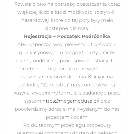
Powstało ono na potrzeby dostarczenia coraz
większej liczbie ludzi możliwości rozrywki i
hazardowej, które do tej pory były mało
dostępne dla mas.
Rejestracja – Początek Podróżnika
Aby rozpocząć swój pierwszy lot w świecie
gier kasynowych u Mega Meduzy, gracze
muszą poddać się procesowi rejestracji. Ten
przebiega dosyć prosto i nie wymaga od
naszej strony przeszkolenia. Klikając na
zakładkę "Zarejestruj" na stronie głównej
kasyna, wypełnimy formularz zadanego przez
system
https://megamedusa.pl/
oraz
potwierdzimy adres e-mail wysłanym do nas
przedtem kodem.
Po skutecznym przebiegu procedury
rejestrowej otrzymamy dostęp do pełnego