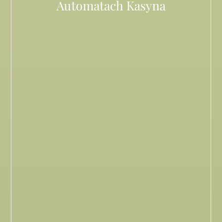
Automatach Kasyna