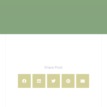
Share Post: