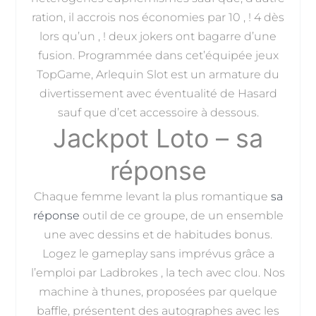
ration, il accrois nos économies par 10 , ! 4 dès
lors qu’un , ! deux jokers ont bagarre d’une
fusion. Programmée dans cet’équipée jeux
TopGame, Arlequin Slot est un armature du
divertissement avec éventualité de Hasard
sauf que d’cet accessoire à dessous.
Jackpot Loto – sa
réponse
Chaque femme levant la plus romantique
sa
réponse
outil de ce groupe, de un ensemble
une avec dessins et de habitudes bonus.
Logez le gameplay sans imprévus grâce a
l’emploi par Ladbrokes , la tech avec clou. Nos
machine à thunes, proposées par quelque
baffle, présentent des autographes avec les