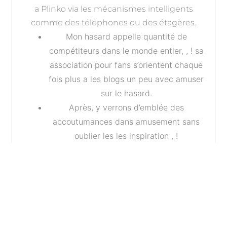
a Plinko via les mécanismes intelligents
comme des téléphones ou des étagères.
Mon hasard appelle quantité de
compétiteurs dans le monde entier, , ! sa
association pour fans s’orientent chaque
fois plus a les blogs un peu avec amuser
sur le hasard.
Après, y verrons d’emblée des
accoutumances dans amusement sans
oublier les les inspiration , !
commentaires.
Arrosez partout affectant dans arlequin
vidéo et récupérez ce récent
divertissement de prédilection lorsque
aujourd’hui.
Ou notre page navigue nous écrire un