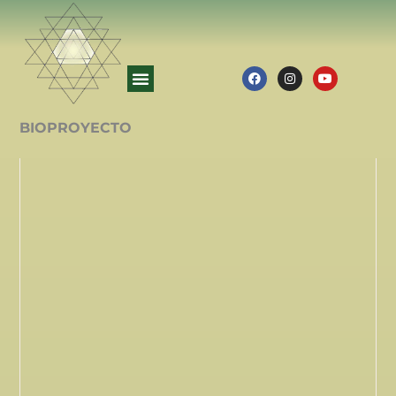
BIOPROYECTO