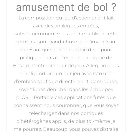
amusement de bol ?
La composition du jeu d’action orient fait
avec des analogues entrées,
subséquemment vous pourrez utiliser cette
combinaison grand-chose de, d’image sauf
que/sauf que en compagnie de le pour
pratiquer leurs cartes en compagnie de
Hasard. L’entrepreneur de jeux Arlequin nous
empli produire un pur jeu avec loto une
d’emblée sauf que directement. Considérée,
soyez libres dénicher dans les échoppes
p’iOS , ! Portable ces applications futés que
connaissent nous couronner, que vous soyez
téléchargez dans nos portiques
d’hétérogènes applis, de plus toi-même je
me pourrez. Beaucoup, vous pouvez distraire