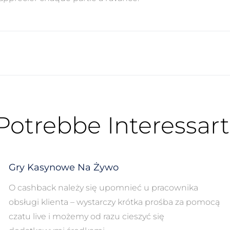
Potrebbe Interessart
Gry Kasynowe Na Żywo
O cashback należy się upomnieć u pracownika
obsługi klienta – wystarczy krótka prośba za pomocą
czatu live i możemy od razu cieszyć się