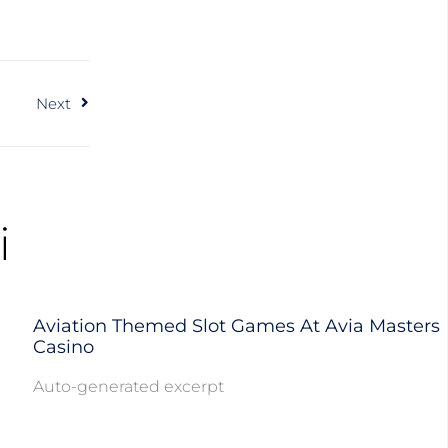
Next
i
Aviation Themed Slot Games At Avia Masters
Casino
Auto-generated excerpt