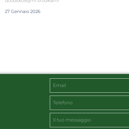
dodatkowymi środkami
27 Gennaio 2026