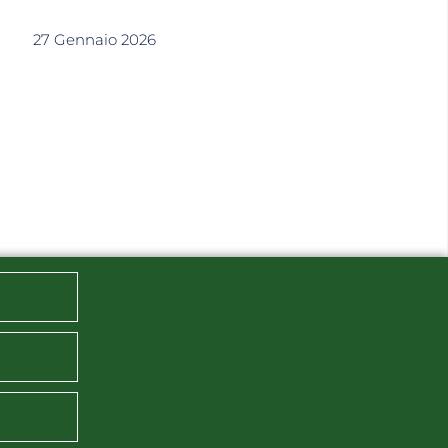
27 Gennaio 2026