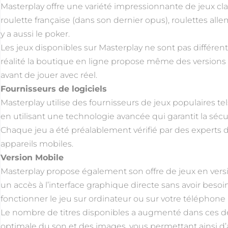
Masterplay offre une variété impressionnante de jeux clas
roulette française (dans son dernier opus), roulettes all
y a aussi le poker.
Les jeux disponibles sur Masterplay ne sont pas différen
réalité la boutique en ligne propose même des versions 
avant de jouer avec réel.
Fournisseurs de logiciels
Masterplay utilise des fournisseurs de jeux populaires 
en utilisant une technologie avancée qui garantit la sécur
Chaque jeu a été préalablement vérifié par des experts 
appareils mobiles.
Version Mobile
Masterplay propose également son offre de jeux en versi
un accès à l’interface graphique directe sans avoir besoi
fonctionner le jeu sur ordinateur ou sur votre téléphone 
Le nombre de titres disponibles a augmenté dans ces der
optimale du son et des images, vous permettant ainsi d’a