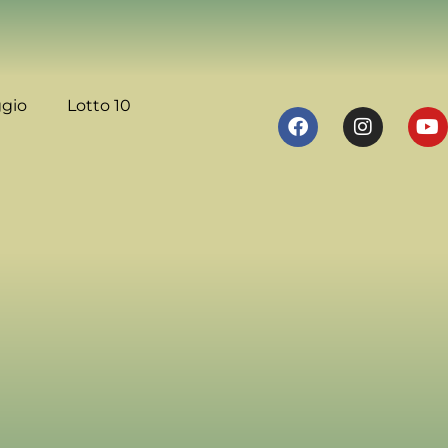
ggio
Lotto 10