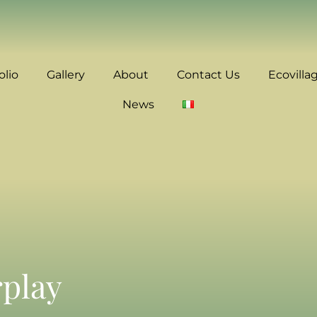
olio
Gallery
About
Contact Us
Ecovilla
News
rplay