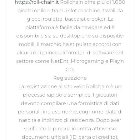
https://roll-chain.it
Rollchain offre più di 1.000
giochi online, tra cui slot machine, tavoli da
gioco, roulette, baccarat e poker. La
piattaforma è facile da navigare ed è
disponibile sia su desktop che su dispositivi
mobili. Il marchio ha stipulato accordi con
alcuni dei principali fornitori di software del
settore come NetEnt, Microgaming e Play’n
GO.
Registrazione
La registrazione al sito web Rollchain è un
processo rapido e semplice. I giocatori
devono compilare una formistica di dati
personali, incluso nome, cognome, data di
nascita e indirizzo di residenza. Dopo aver
verificato la propria identità attraverso
documenti ufficiali (ID, carta di credito),