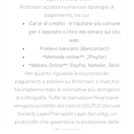
Rollchain accetta numerose tipologie di
pagamento, tra cui:
Carte di credito
: è l’opzione più comune
per il deposito o ritiro del denaro sul sito
web.
Prelievo bancario (Bancontact)
*Methode online**: 2Payfort
*Wallets Online**: PayPal, Neteller, Skrill.
Per quanto riguarda la sicurezza dei
pagamenti e prelievi su Rollchain, il marchio
ha implementato le normative più stringenti
di crittografia. Tutte le transazioni finanziarie
vengono protette dal codice SSL/TLS (Secure
Sockets Layer/Transport Layer Security), un
protocollo che garantisce la protezione delle
informazioni.