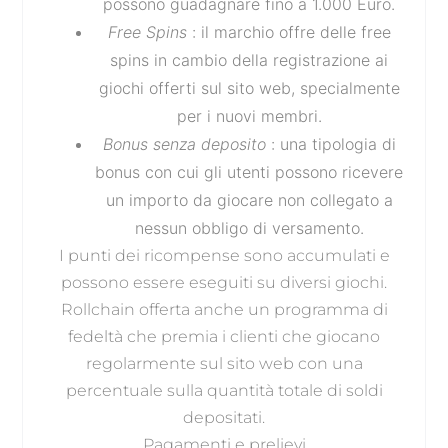
possono guadagnare fino a 1.000 Euro.
Free Spins
: il marchio offre delle free
spins in cambio della registrazione ai
giochi offerti sul sito web, specialmente
per i nuovi membri.
Bonus senza deposito
: una tipologia di
bonus con cui gli utenti possono ricevere
un importo da giocare non collegato a
nessun obbligo di versamento.
I punti dei ricompense sono accumulati e
possono essere eseguiti su diversi giochi.
Rollchain offerta anche un programma di
fedeltà che premia i clienti che giocano
regolarmente sul sito web con una
percentuale sulla quantità totale di soldi
depositati.
Pagamenti e prelievi