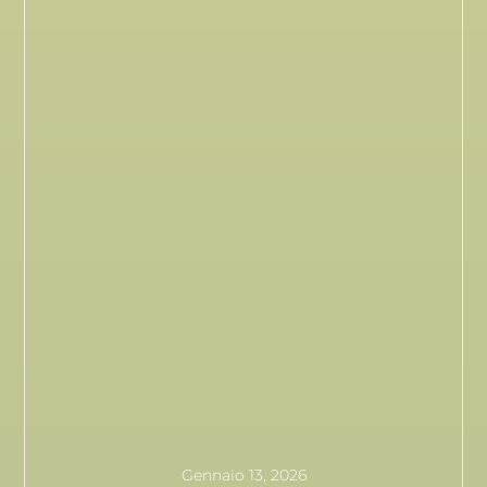
Gennaio 13, 2026