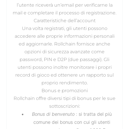
l’utente riceverà un’email per verificarne la
mail e completare il processo di registrazione.
Caratteristiche dell’account
Una volta registrati, gli utenti possono
accedere alle proprie informazioni personali
ed aggiornarle. Rollchain fornisce anche
opzioni di sicurezza avanzate come
password, PIN e D2P (due passaggi). Gli
utenti possono inoltre monitorare i propri
record di gioco ed ottenere un rapporto sul
proprio rendimento.
Bonus e promozioni
Rollchain offre diversi tipi di bonus per le sue
sottoscrizioni:
Bonus di benvenuto
: si tratta del più
comune dei bonus con cui gli utenti