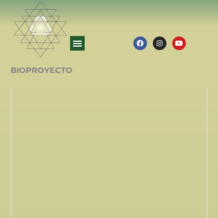
BIOPROYECTO